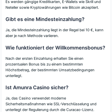
Es werden gängige Kreditkarten, E-Wallets wie Skrill und
Neteller sowie Kryptowährungen wie Bitcoin akzeptiert.
Gibt es eine Mindesteinzahlung?
Ja, die Mindesteinzahlung liegt in der Regel bei 10 €, kann
aber je nach Methode variieren.
Wie funktioniert der Willkommensbonus?
Nach der ersten Einzahlung erhalten Sie einen
prozentualen Bonus bis zu einem bestimmten
Höchstbetrag, der bestimmten Umsatzbedingungen
unterliegt.
Ist Amunra Casino sicher?
Ja, das Casino verwendet moderne
Sicherheitsmaßnahmen wie SSL-Verschlüsselung und
unterliegt der Regulierung durch die Curacao-Lizenz.