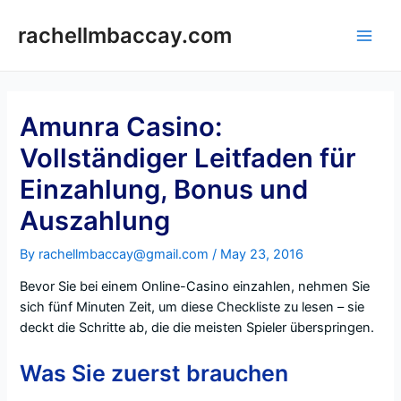
rachellmbaccay.com
Amunra Casino:
Vollständiger Leitfaden für
Einzahlung, Bonus und
Auszahlung
By
rachellmbaccay@gmail.com
/
May 23, 2016
Bevor Sie bei einem Online-Casino einzahlen, nehmen Sie
sich fünf Minuten Zeit, um diese Checkliste zu lesen – sie
deckt die Schritte ab, die die meisten Spieler überspringen.
Was Sie zuerst brauchen