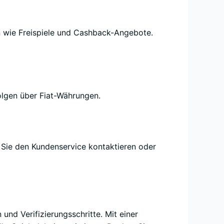
 wie Freispiele und Cashback-Angebote.
olgen über Fiat-Währungen.
n Sie den Kundenservice kontaktieren oder
nd Verifizierungsschritte. Mit einer