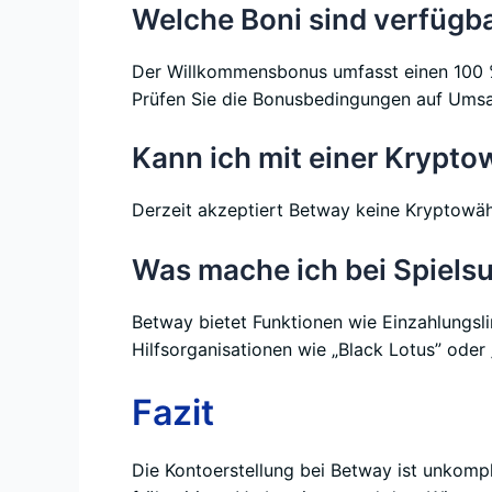
Welche Boni sind verfügb
Der Willkommensbonus umfasst einen 100 %
Prüfen Sie die Bonusbedingungen auf Ums
Kann ich mit einer Krypt
Derzeit akzeptiert Betway keine Kryptowäh
Was mache ich bei Spiels
Betway bietet Funktionen wie Einzahlungsli
Hilfsorganisationen wie „Black Lotus” oder
Fazit
Die Kontoerstellung bei Betway ist unkompl