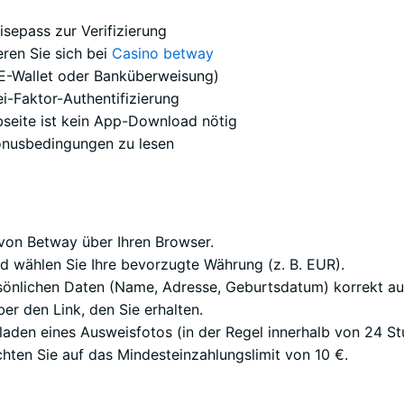
isepass zur Verifizierung
eren Sie sich bei
Casino betway
 E-Wallet oder Banküberweisung)
i-Faktor-Authentifizierung
ebseite ist kein App-Download nötig
onusbedingungen zu lesen
 von Betway über Ihren Browser.
und wählen Sie Ihre bevorzugte Währung (z. B. EUR).
ersönlichen Daten (Name, Adresse, Geburtsdatum) korrekt au
er den Link, den Sie erhalten.
hladen eines Ausweisfotos (in der Regel innerhalb von 24 S
achten Sie auf das Mindesteinzahlungslimit von 10 €.