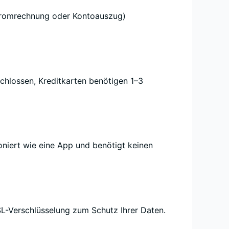
Stromrechnung oder Kontoauszug)
chlossen, Kreditkarten benötigen 1–3
oniert wie eine App und benötigt keinen
SL-Verschlüsselung zum Schutz Ihrer Daten.