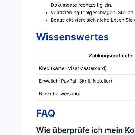
Dokumente rechtzeitig ein.
Verifizierung fehlgeschlagen: Stellen
Bonus aktiviert sich nicht: Lesen S
Wissenswertes
Zahlungsmethode
Kreditkarte (Visa/Mastercard)
E-Wallet (PayPal, Skrill, Neteller)
Banküberweisung
FAQ
Wie überprüfe ich mein K