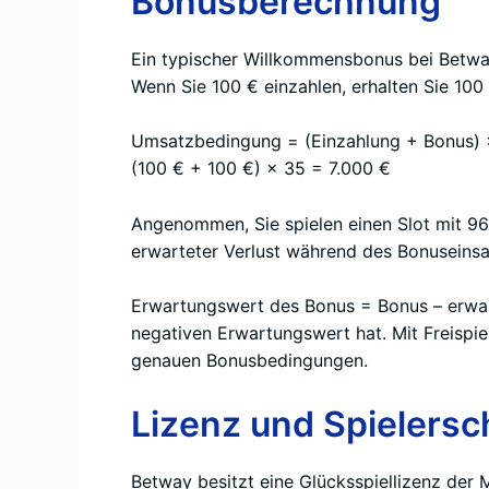
Bonusberechnung
Ein typischer Willkommensbonus bei Betway
Wenn Sie 100 € einzahlen, erhalten Sie 100
Umsatzbedingung = (Einzahlung + Bonus) 
(100 € + 100 €) × 35 = 7.000 €
Angenommen, Sie spielen einen Slot mit 96 
erwarteter Verlust während des Bonuseinsat
Erwartungswert des Bonus = Bonus – erwart
negativen Erwartungswert hat. Mit Freispi
genauen Bonusbedingungen.
Lizenz und Spielersc
Betway besitzt eine Glücksspiellizenz der