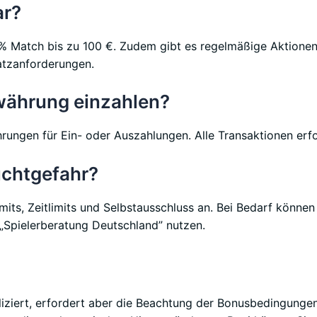
ar?
 Match bis zu 100 €. Zudem gibt es regelmäßige Aktionen
atzanforderungen.
owährung einzahlen?
rungen für Ein- oder Auszahlungen. Alle Transaktionen erf
uchtgefahr?
mits, Zeitlimits und Selbstausschluss an. Bei Bedarf könne
 „Spielerberatung Deutschland” nutzen.
iziert, erfordert aber die Beachtung der Bonusbedingungen u