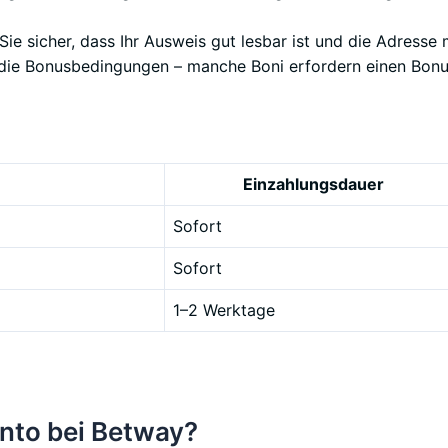
 Sie sicher, dass Ihr Ausweis gut lesbar ist und die Adresse
ie die Bonusbedingungen – manche Boni erfordern einen Bon
Einzahlungsdauer
Sofort
Sofort
1–2 Werktage
onto bei Betway?