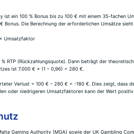
 ist ein 100 % Bonus bis zu 100 € mit einem 35-fachen Um
 € Bonus. Die Berechnung der erforderlichen Umsätze sieht 
× Umsatzfaktor
% RTP (Rückzahlungsquote). Dann beträgt der theoretische 
zes ist 7.000 € × (1 – 0,96) = 280 €.
eter Verlust = 100 € – 280 € = -180 €. Dies zeigt, dass d
elen oder niedrigeren Umsatzfaktoren kann der Wert positiv
hutz
 Malta Gaming Authority (MGA) sowie der UK Gambling Commi