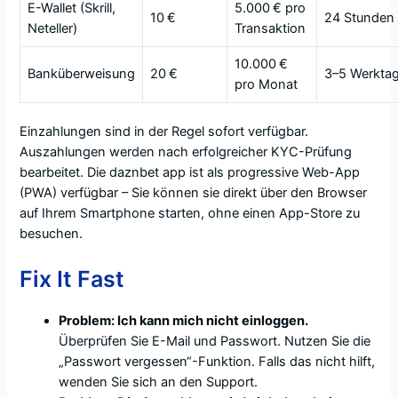
E-Wallet (Skrill,
5.000 € pro
10 €
24 Stunden
Neteller)
Transaktion
10.000 €
Banküberweisung
20 €
3–5 Werkta
pro Monat
Einzahlungen sind in der Regel sofort verfügbar.
Auszahlungen werden nach erfolgreicher KYC-Prüfung
bearbeitet. Die daznbet app ist als progressive Web-App
(PWA) verfügbar – Sie können sie direkt über den Browser
auf Ihrem Smartphone starten, ohne einen App-Store zu
besuchen.
Fix It Fast
Problem: Ich kann mich nicht einloggen.
Überprüfen Sie E-Mail und Passwort. Nutzen Sie die
„Passwort vergessen“-Funktion. Falls das nicht hilft,
wenden Sie sich an den Support.