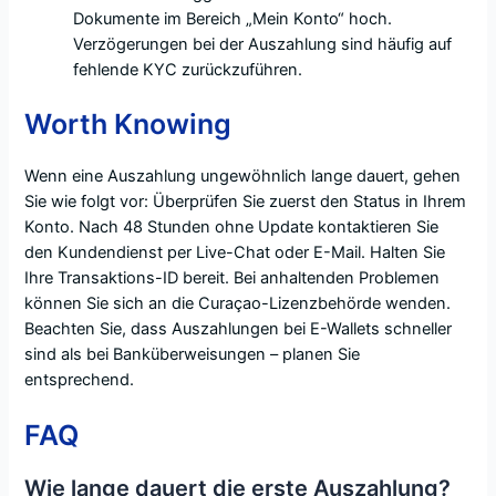
Dokumente im Bereich „Mein Konto“ hoch.
Verzögerungen bei der Auszahlung sind häufig auf
fehlende KYC zurückzuführen.
Worth Knowing
Wenn eine Auszahlung ungewöhnlich lange dauert, gehen
Sie wie folgt vor: Überprüfen Sie zuerst den Status in Ihrem
Konto. Nach 48 Stunden ohne Update kontaktieren Sie
den Kundendienst per Live-Chat oder E-Mail. Halten Sie
Ihre Transaktions-ID bereit. Bei anhaltenden Problemen
können Sie sich an die Curaçao-Lizenzbehörde wenden.
Beachten Sie, dass Auszahlungen bei E-Wallets schneller
sind als bei Banküberweisungen – planen Sie
entsprechend.
FAQ
Wie lange dauert die erste Auszahlung?