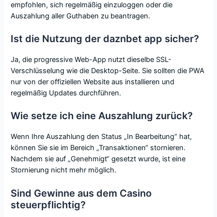
empfohlen, sich regelmäßig einzuloggen oder die
Auszahlung aller Guthaben zu beantragen.
Ist die Nutzung der daznbet app sicher?
Ja, die progressive Web-App nutzt dieselbe SSL-
Verschlüsselung wie die Desktop-Seite. Sie sollten die PWA
nur von der offiziellen Website aus installieren und
regelmäßig Updates durchführen.
Wie setze ich eine Auszahlung zurück?
Wenn Ihre Auszahlung den Status „In Bearbeitung“ hat,
können Sie sie im Bereich „Transaktionen“ stornieren.
Nachdem sie auf „Genehmigt“ gesetzt wurde, ist eine
Stornierung nicht mehr möglich.
Sind Gewinne aus dem Casino
steuerpflichtig?