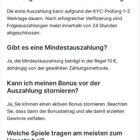
Die erste Auszahlung kann aufgrund der KYC-Prüfung 1–3
Werktage dauern. Nach erfolgreicher Verifizierung sind
Folgeauszahlungen meist innerhalb von 24 Stunden
abgeschlossen.
Gibt es eine Mindestauszahlung?
Ja, die Mindestauszahlung beträgt in der Regel 10 €,
abhängig von der gewählten Zahlungsmethode.
Kann ich meinen Bonus vor der
Auszahlung stornieren?
Ja, Sie können einen aktiven Bonus stornieren. Beachten
Sie, dass dann der Bonusbetrag und alle damit erzielten
Gewinne verfallen.
Welche Spiele tragen am meisten zum