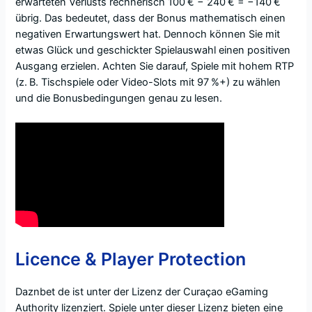
erwarteten Verlusts rechnerisch 100 € − 240 € = −140 €
übrig. Das bedeutet, dass der Bonus mathematisch einen
negativen Erwartungswert hat. Dennoch können Sie mit
etwas Glück und geschickter Spielauswahl einen positiven
Ausgang erzielen. Achten Sie darauf, Spiele mit hohem RTP
(z. B. Tischspiele oder Video-Slots mit 97 %+) zu wählen
und die Bonusbedingungen genau zu lesen.
Licence & Player Protection
Daznbet de ist unter der Lizenz der Curaçao eGaming
Authority lizenziert. Spiele unter dieser Lizenz bieten eine