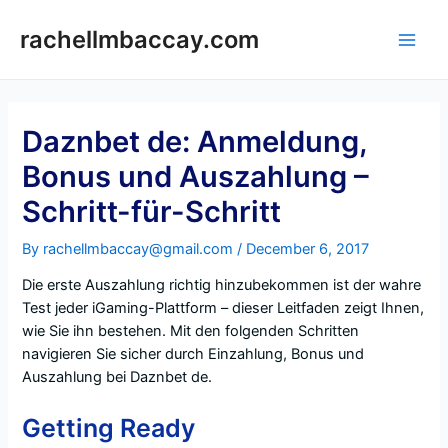
rachellmbaccay.com
Daznbet de: Anmeldung,
Bonus und Auszahlung –
Schritt-für-Schritt
By
rachellmbaccay@gmail.com
/
December 6, 2017
Die erste Auszahlung richtig hinzubekommen ist der wahre
Test jeder iGaming-Plattform – dieser Leitfaden zeigt Ihnen,
wie Sie ihn bestehen. Mit den folgenden Schritten
navigieren Sie sicher durch Einzahlung, Bonus und
Auszahlung bei Daznbet de.
Getting Ready