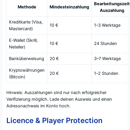
Bearbeitungszeit
Methode
Mindesteinzahlung
Auszahlung
Kreditkarte (Visa,
10 €
1–3 Werktage
Mastercard)
E-Wallet (Skrill,
10 €
24 Stunden
Neteller)
Banküberweisung
20 €
3–7 Werktage
Kryptowährungen
20 €
1–2 Stunden
(Bitcoin)
Hinweis: Auszahlungen sind nur nach erfolgreicher
Verifizierung möglich. Lade deinen Ausweis und einen
Adressnachweis im Konto hoch.
Licence & Player Protection