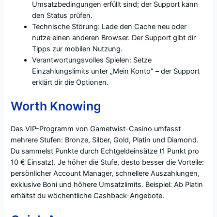
Umsatzbedingungen erfüllt sind; der Support kann
den Status prüfen.
Technische Störung: Lade den Cache neu oder
nutze einen anderen Browser. Der Support gibt dir
Tipps zur mobilen Nutzung.
Verantwortungsvolles Spielen: Setze
Einzahlungslimits unter „Mein Konto” – der Support
erklärt dir die Optionen.
Worth Knowing
Das VIP-Programm von Gametwist-Casino umfasst
mehrere Stufen: Bronze, Silber, Gold, Platin und Diamond.
Du sammelst Punkte durch Echtgeldeinsätze (1 Punkt pro
10 € Einsatz). Je höher die Stufe, desto besser die Vorteile:
persönlicher Account Manager, schnellere Auszahlungen,
exklusive Boni und höhere Umsatzlimits. Beispiel: Ab Platin
erhältst du wöchentliche Cashback-Angebote.