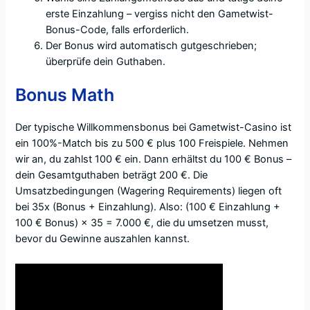
erste Einzahlung – vergiss nicht den Gametwist-
Bonus-Code, falls erforderlich.
Der Bonus wird automatisch gutgeschrieben;
überprüfe dein Guthaben.
Bonus Math
Der typische Willkommensbonus bei Gametwist-Casino ist
ein 100%-Match bis zu 500 € plus 100 Freispiele. Nehmen
wir an, du zahlst 100 € ein. Dann erhältst du 100 € Bonus –
dein Gesamtguthaben beträgt 200 €. Die
Umsatzbedingungen (Wagering Requirements) liegen oft
bei 35x (Bonus + Einzahlung). Also: (100 € Einzahlung +
100 € Bonus) × 35 = 7.000 €, die du umsetzen musst,
bevor du Gewinne auszahlen kannst.