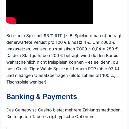
Bei einem Spiel mit 96 % RTP (z. B. Spielautomaten) beträgt
der erwartete Verlust pro 100 € Einsatz 4 €. Um 7.000 €
umzusetzen, verlierst du statistisch 7.000 × 0,04 = 280 €.
Da dein Startguthaben 200 € beträgt, wirst du den Bonus
wahrscheinlich nicht freispielen können – es sei denn, du
hast Glück. Tipp: Wähle Spiele mit hohem RTP (über 97 %)
und niedrigen Umsatzbeiträgen (Slots zählen oft 100 %,
Tischspiele weniger).
Banking & Payments
Das Gametwist-Casino bietet mehrere Zahlungsmethoden.
Die folgende Tabelle zeigt typische Optionen: