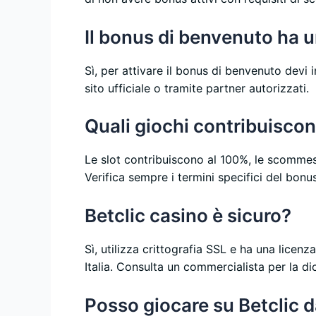
Il bonus di benvenuto ha 
Sì, per attivare il bonus di benvenuto devi 
sito ufficiale o tramite partner autorizzati.
Quali giochi contribuisco
Le slot contribuiscono al 100%, le scommes
Verifica sempre i termini specifici del bonus
Betclic casino è sicuro?
Sì, utilizza crittografia SSL e ha una licen
Italia. Consulta un commercialista per la dic
Posso giocare su Betclic 