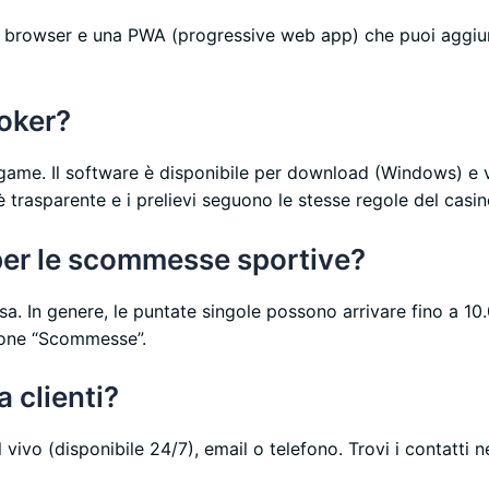
er browser e una PWA (progressive web app) che puoi aggiu
poker?
game. Il software è disponibile per download (Windows) e v
 trasparente e i prelievi seguono le stesse regole del casin
 per le scommesse sportive?
sa. In genere, le puntate singole possono arrivare fino a 10
zione “Scommesse”.
 clienti?
vivo (disponibile 24/7), email o telefono. Trovi i contatti ne