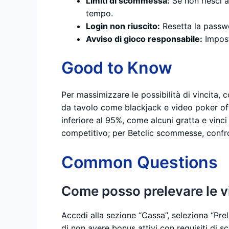
Limiti di scommessa:
Se non riesci a
tempo.
Login non riuscito:
Resetta la passwor
Avviso di gioco responsabile:
Impost
Good to Know
Per massimizzare le possibilità di vincita
da tavolo come blackjack e video poker offr
inferiore al 95%, come alcuni gratta e vinci i
competitivo; per Betclic scommesse, confro
Common Questions
Come posso prelevare le vi
Accedi alla sezione “Cassa”, seleziona “Prel
di non avere bonus attivi con requisiti di 