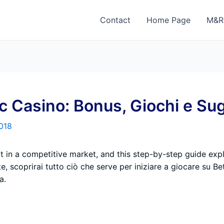
Contact
Home Page
M&R
ic Casino: Bonus, Giochi e Su
018
 in a competitive market, and this step-by-step guide expl
te, scoprirai tutto ciò che serve per iniziare a giocare su Be
a.