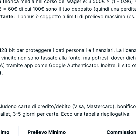
a teorica media nel corso del wager è: 3.500€ × (1 – 0.96) 
€ = 60€ di cui 100€ sono il tuo deposito (quindi una perdita
tante:
Il bonus è soggetto a limiti di prelievo massimo (es. 
128 bit per proteggere i dati personali e finanziari. La licenz
vincite non sono tassate alla fonte, ma potresti dover dichia
2FA) tramite app come Google Authenticator. Inoltre, il sito o
t.
udono carte di credito/debito (Visa, Mastercard), bonifico ba
let, 3-5 giorni per carte. Ecco una tabella riepilogativa:
nimo
Prelievo Minimo
Commission