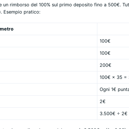
re un rimborso del 100% sul primo deposito fino a 500€. Tutt
). Esempio pratico:
ametro
100€
100€
200€
100€ × 35 =
Ogni 1€ punt
2€
3.500€ ÷ 2€ =