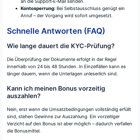
an die Support‑E‑Mail senden.
Kontosperrung:
Bei Selbstausschluss genügt ein
Anruf – der Vorgang wird sofort umgesetzt.
Schnelle Antworten (FAQ)
Wie lange dauert die KYC‑Prüfung?
Die Überprüfung der Dokumente erfolgt in der Regel
innerhalb von 24 bis 48 Stunden. In Einzelfällen kann es
länger dauern, wenn die Unterlagen unleserlich sind.
Kann ich meinen Bonus vorzeitig
auszahlen?
Nein, erst wenn die Umsatzbedingungen vollständig erfüllt
sind, stehen Gewinne zur Auszahlung. Ein vorzeitiger
Verzicht auf den Bonus ist aber möglich – dadurch verfallen
die Bonusmittel.