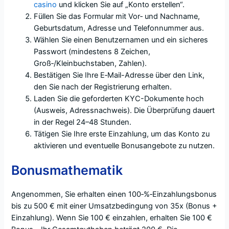
casino
und klicken Sie auf „Konto erstellen“.
Füllen Sie das Formular mit Vor‑ und Nachname,
Geburtsdatum, Adresse und Telefonnummer aus.
Wählen Sie einen Benutzernamen und ein sicheres
Passwort (mindestens 8 Zeichen,
Groß‑/Kleinbuchstaben, Zahlen).
Bestätigen Sie Ihre E‑Mail-Adresse über den Link,
den Sie nach der Registrierung erhalten.
Laden Sie die geforderten KYC-Dokumente hoch
(Ausweis, Adressnachweis). Die Überprüfung dauert
in der Regel 24–48 Stunden.
Tätigen Sie Ihre erste Einzahlung, um das Konto zu
aktivieren und eventuelle Bonusangebote zu nutzen.
Bonusmathematik
Angenommen, Sie erhalten einen 100‑%‑Einzahlungsbonus
bis zu 500 € mit einer Umsatzbedingung von 35x (Bonus +
Einzahlung). Wenn Sie 100 € einzahlen, erhalten Sie 100 €