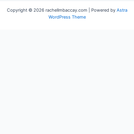
Copyright © 2026 rachellmbaccay.com | Powered by
Astra
WordPress Theme