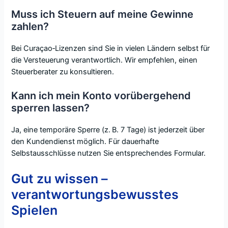
Muss ich Steuern auf meine Gewinne
zahlen?
Bei Curaçao‑Lizenzen sind Sie in vielen Ländern selbst für
die Versteuerung verantwortlich. Wir empfehlen, einen
Steuerberater zu konsultieren.
Kann ich mein Konto vorübergehend
sperren lassen?
Ja, eine temporäre Sperre (z. B. 7 Tage) ist jederzeit über
den Kundendienst möglich. Für dauerhafte
Selbstausschlüsse nutzen Sie entsprechendes Formular.
Gut zu wissen –
verantwortungsbewusstes
Spielen