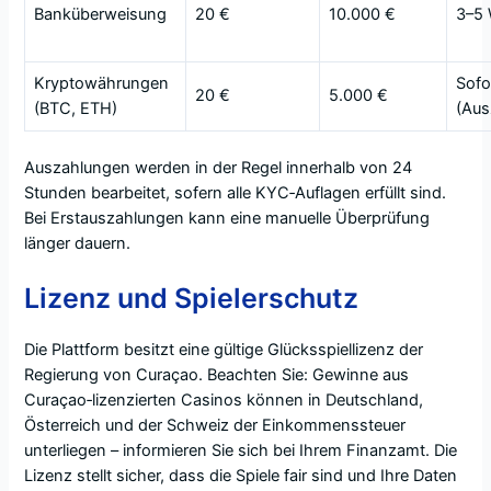
Banküberweisung
20 €
10.000 €
3–5 
Kryptowährungen
Sofo
20 €
5.000 €
(BTC, ETH)
(Aus
Auszahlungen werden in der Regel innerhalb von 24
Stunden bearbeitet, sofern alle KYC‑Auflagen erfüllt sind.
Bei Erstauszahlungen kann eine manuelle Überprüfung
länger dauern.
Lizenz und Spielerschutz
Die Plattform besitzt eine gültige Glücksspiellizenz der
Regierung von Curaçao. Beachten Sie: Gewinne aus
Curaçao‑lizenzierten Casinos können in Deutschland,
Österreich und der Schweiz der Einkommenssteuer
unterliegen – informieren Sie sich bei Ihrem Finanzamt. Die
Lizenz stellt sicher, dass die Spiele fair sind und Ihre Daten