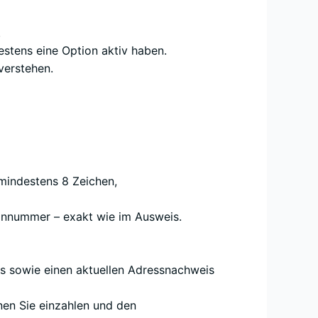
.
estens eine Option aktiv haben.
verstehen.
(mindestens 8 Zeichen,
onnummer – exakt wie im Ausweis.
ses sowie einen aktuellen Adressnachweis
nen Sie einzahlen und den