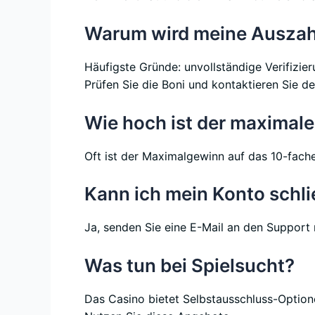
Warum wird meine Auszah
Häufigste Gründe: unvollständige Verifizi
Prüfen Sie die Boni und kontaktieren Sie d
Wie hoch ist der maximal
Oft ist der Maximalgewinn auf das 10-fach
Kann ich mein Konto schl
Ja, senden Sie eine E-Mail an den Support 
Was tun bei Spielsucht?
Das Casino bietet Selbstausschluss-Optione