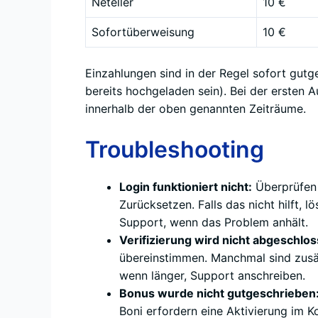
Neteller
10 €
Sofortüberweisung
10 €
Einzahlungen sind in der Regel sofort gut
bereits hochgeladen sein). Bei der ersten
innerhalb der oben genannten Zeiträume.
Troubleshooting
Login funktioniert nicht:
Überprüfen 
Zurücksetzen. Falls das nicht hilft,
Support, wenn das Problem anhält.
Verifizierung wird nicht abgeschlos
übereinstimmen. Manchmal sind zusät
wenn länger, Support anschreiben.
Bonus wurde nicht gutgeschrieben
Boni erfordern eine Aktivierung im K