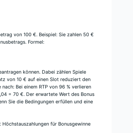
trag von 100 €. Beispiel: Sie zahlen 50 €
onusbetrags. Formel:
eantragen können. Dabei zählen Spiele
atz von 10 € auf einen Slot reduziert den
e nach: Bei einem RTP von 96 % verlieren
0,04 = 70 €. Der erwartete Wert des Bonus
enn Sie die Bedingungen erfüllen und eine
ft Höchstauszahlungen für Bonusgewinne