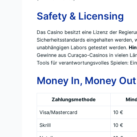
Safety & Licensing
Das Casino besitzt eine Lizenz der Regieru
Sicherheitsstandards eingehalten werden, w
unabhängigen Labors getestet werden.
Hin
Gewinne aus Curaçao-Casinos in vielen Län
Tools für verantwortungsvolles Spielen: Ein
Money In, Money Out
Zahlungsmethode
Mind
Visa/Mastercard
10 €
Skrill
10 €