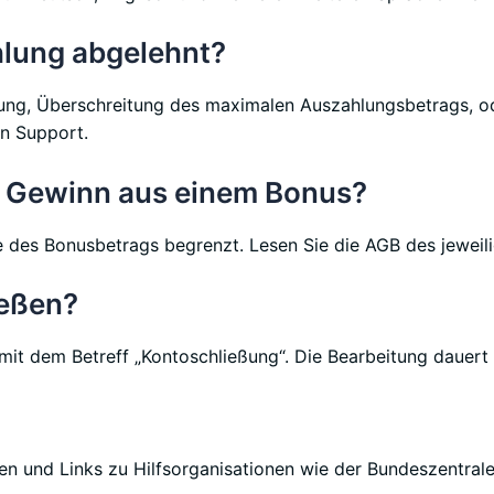
lung abgelehnt?
erung, Überschreitung des maximalen Auszahlungsbetrags, 
en Support.
e Gewinn aus einem Bonus?
e des Bonusbetrags begrenzt. Lesen Sie die AGB des jeweil
ießen?
mit dem Betreff „Kontoschließung“. Die Bearbeitung dauert
n und Links zu Hilfsorganisationen wie der Bundeszentrale