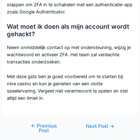
stappen om 2FA in te schakelen met een authenticatie-app
zoals Google Authenticator.
Wat moet ik doen als mijn account wordt
gehackt?
Neem onmiddellijk contact op met ondersteuning, wijzig je
wachtwoord en activeer 2FA. Het team zal verdachte
transacties onderzoeken.
Met deze gids ben je goed voorbereid om te starten bij
nine casino en kun je genieten van een vlotte
speelervaring. Vergeet niet verantwoord te spelen en stel
altijd een limiet in.
←
Previous
Next Post
→
Post