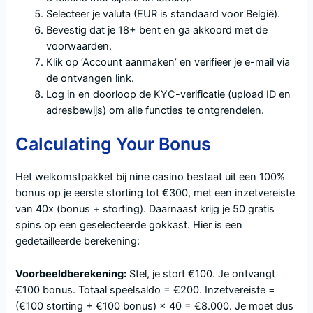
Selecteer je valuta (EUR is standaard voor België).
Bevestig dat je 18+ bent en ga akkoord met de
voorwaarden.
Klik op ‘Account aanmaken’ en verifieer je e-mail via
de ontvangen link.
Log in en doorloop de KYC-verificatie (upload ID en
adresbewijs) om alle functies te ontgrendelen.
Calculating Your Bonus
Het welkomstpakket bij nine casino bestaat uit een 100%
bonus op je eerste storting tot €300, met een inzetvereiste
van 40x (bonus + storting). Daarnaast krijg je 50 gratis
spins op een geselecteerde gokkast. Hier is een
gedetailleerde berekening:
Voorbeeldberekening:
Stel, je stort €100. Je ontvangt
€100 bonus. Totaal speelsaldo = €200. Inzetvereiste =
(€100 storting + €100 bonus) × 40 = €8.000. Je moet dus