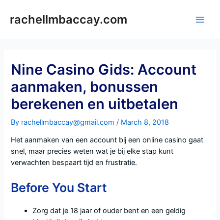
rachellmbaccay.com
Nine Casino Gids: Account
aanmaken, bonussen
berekenen en uitbetalen
By
rachellmbaccay@gmail.com
/
March 8, 2018
Het aanmaken van een account bij een online casino gaat
snel, maar precies weten wat je bij elke stap kunt
verwachten bespaart tijd en frustratie.
Before You Start
Zorg dat je 18 jaar of ouder bent en een geldig