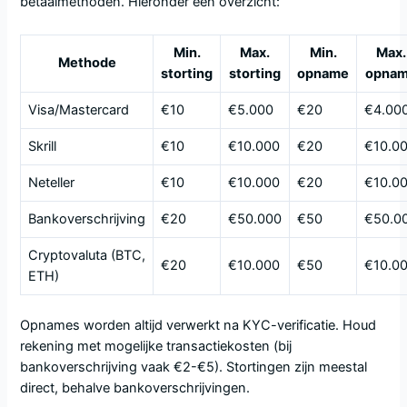
betaalmethoden. Hieronder een overzicht:
Min.
Max.
Min.
Max.
Methode
storting
storting
opname
opna
Visa/Mastercard
€10
€5.000
€20
€4.00
Skrill
€10
€10.000
€20
€10.0
Neteller
€10
€10.000
€20
€10.0
Bankoverschrijving
€20
€50.000
€50
€50.0
Cryptovaluta (BTC,
€20
€10.000
€50
€10.0
ETH)
Opnames worden altijd verwerkt na KYC-verificatie. Houd
rekening met mogelijke transactiekosten (bij
bankoverschrijving vaak €2-€5). Stortingen zijn meestal
direct, behalve bankoverschrijvingen.