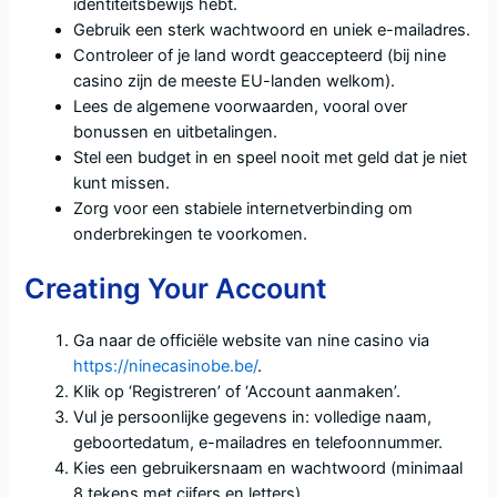
identiteitsbewijs hebt.
Gebruik een sterk wachtwoord en uniek e-mailadres.
Controleer of je land wordt geaccepteerd (bij nine
casino zijn de meeste EU-landen welkom).
Lees de algemene voorwaarden, vooral over
bonussen en uitbetalingen.
Stel een budget in en speel nooit met geld dat je niet
kunt missen.
Zorg voor een stabiele internetverbinding om
onderbrekingen te voorkomen.
Creating Your Account
Ga naar de officiële website van nine casino via
https://ninecasinobe.be/
.
Klik op ‘Registreren’ of ‘Account aanmaken’.
Vul je persoonlijke gegevens in: volledige naam,
geboortedatum, e-mailadres en telefoonnummer.
Kies een gebruikersnaam en wachtwoord (minimaal
8 tekens met cijfers en letters).