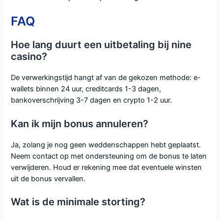
FAQ
Hoe lang duurt een uitbetaling bij nine
casino?
De verwerkingstijd hangt af van de gekozen methode: e-
wallets binnen 24 uur, creditcards 1-3 dagen,
bankoverschrijving 3-7 dagen en crypto 1-2 uur.
Kan ik mijn bonus annuleren?
Ja, zolang je nog geen weddenschappen hebt geplaatst.
Neem contact op met ondersteuning om de bonus te laten
verwijderen. Houd er rekening mee dat eventuele winsten
uit de bonus vervallen.
Wat is de minimale storting?