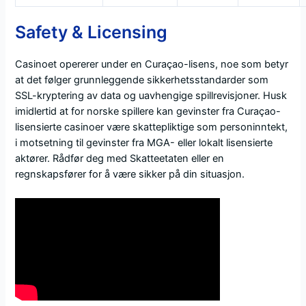
Safety & Licensing
Casinoet opererer under en Curaçao-lisens, noe som betyr
at det følger grunnleggende sikkerhetsstandarder som
SSL-kryptering av data og uavhengige spillrevisjoner. Husk
imidlertid at for norske spillere kan gevinster fra Curaçao-
lisensierte casinoer være skattepliktige som personinntekt,
i motsetning til gevinster fra MGA- eller lokalt lisensierte
aktører. Rådfør deg med Skatteetaten eller en
regnskapsfører for å være sikker på din situasjon.