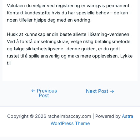
Valutaen du velger ved registrering er vanligvis permanent.
Kontakt kundestøtte hvis du har spesielle behov – de kan i
noen tilfeller hjelpe deg med en endring.
Husk at kunnskap er din beste allierte i iGaming-verdenen.
Ved å forstå omsetningskrav, velge riktig betalingsmetode
og følge sikkerhetstipsene i denne guiden, er du godt
rustet til å spille ansvarlig og maksimere opplevelsen. Lykke
til!
←
Previous
Next Post
→
Post
Copyright © 2026 rachellmbaccay.com | Powered by
Astra
WordPress Theme