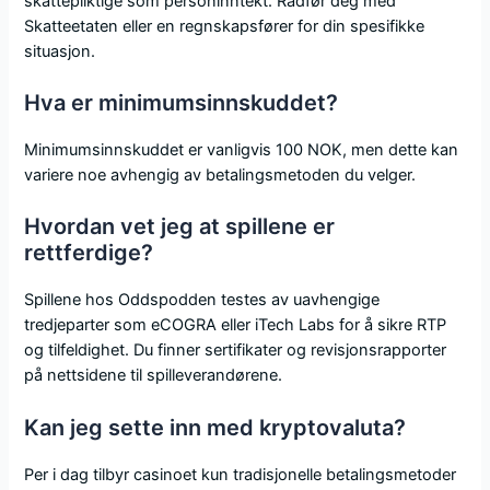
skattepliktige som personinntekt. Rådfør deg med
Skatteetaten eller en regnskapsfører for din spesifikke
situasjon.
Hva er minimumsinnskuddet?
Minimumsinnskuddet er vanligvis 100 NOK, men dette kan
variere noe avhengig av betalingsmetoden du velger.
Hvordan vet jeg at spillene er
rettferdige?
Spillene hos Oddspodden testes av uavhengige
tredjeparter som eCOGRA eller iTech Labs for å sikre RTP
og tilfeldighet. Du finner sertifikater og revisjonsrapporter
på nettsidene til spilleverandørene.
Kan jeg sette inn med kryptovaluta?
Per i dag tilbyr casinoet kun tradisjonelle betalingsmetoder