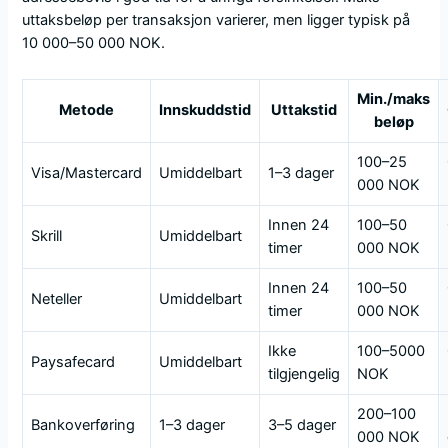
uttaksbeløp per transaksjon varierer, men ligger typisk på
10 000–50 000 NOK.
Min./maks
Metode
Innskuddstid
Uttakstid
beløp
100–25
Visa/Mastercard
Umiddelbart
1–3 dager
000 NOK
Innen 24
100–50
Skrill
Umiddelbart
timer
000 NOK
Innen 24
100–50
Neteller
Umiddelbart
timer
000 NOK
Ikke
100–5000
Paysafecard
Umiddelbart
tilgjengelig
NOK
200–100
Bankoverføring
1–3 dager
3–5 dager
000 NOK