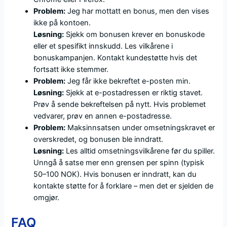
Problem:
Jeg har mottatt en bonus, men den vises
ikke på kontoen.
Løsning:
Sjekk om bonusen krever en bonuskode
eller et spesifikt innskudd. Les vilkårene i
bonuskampanjen. Kontakt kundestøtte hvis det
fortsatt ikke stemmer.
Problem:
Jeg får ikke bekreftet e-posten min.
Løsning:
Sjekk at e-postadressen er riktig stavet.
Prøv å sende bekreftelsen på nytt. Hvis problemet
vedvarer, prøv en annen e-postadresse.
Problem:
Maksinnsatsen under omsetningskravet er
overskredet, og bonusen ble inndratt.
Løsning:
Les alltid omsetningsvilkårene før du spiller.
Unngå å satse mer enn grensen per spinn (typisk
50–100 NOK). Hvis bonusen er inndratt, kan du
kontakte støtte for å forklare – men det er sjelden de
omgjør.
FAQ