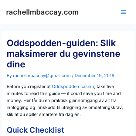
rachellmbaccay.com
Oddspodden-guiden: Slik
maksimerer du gevinstene
dine
By
rachellmbaccay@gmail.com
/
December 19, 2018
Before you register at
Oddspodden casino
, take five
minutes to read this guide — it could save you time and
money. Her får du en praktisk gjennomgang av alt fra
innlogging og innskudd til utregning av omsetningskrav,
slik at du spiller smartere fra dag én.
Quick Checklist