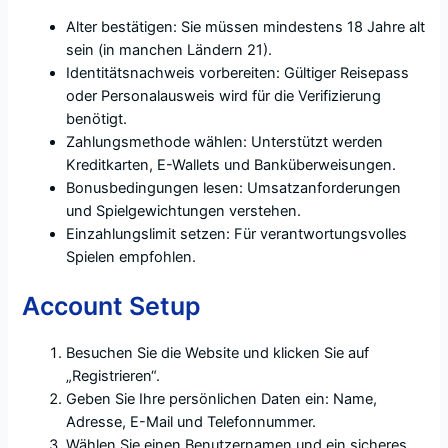
Alter bestätigen: Sie müssen mindestens 18 Jahre alt
sein (in manchen Ländern 21).
Identitätsnachweis vorbereiten: Gültiger Reisepass
oder Personalausweis wird für die Verifizierung
benötigt.
Zahlungsmethode wählen: Unterstützt werden
Kreditkarten, E-Wallets und Banküberweisungen.
Bonusbedingungen lesen: Umsatzanforderungen
und Spielgewichtungen verstehen.
Einzahlungslimit setzen: Für verantwortungsvolles
Spielen empfohlen.
Account Setup
Besuchen Sie die Website und klicken Sie auf
„Registrieren“.
Geben Sie Ihre persönlichen Daten ein: Name,
Adresse, E-Mail und Telefonnummer.
Wählen Sie einen Benutzernamen und ein sicheres