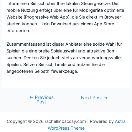
informieren Sie sich über Ihre lokalen Steuergesetze. Die
mobile Nutzung erfolgt über eine für Mobilgeräte optimierte
Website (Progressive Web App), die Sie direkt im Browser
starten können – kein Download aus einem App Store
erforderlich.
Zusammenfassend ist dieser Anbieter eine solide Wahl für
Spieler, die eine breite Spielauswahl und attraktive Boni
suchen. Denken Sie jedoch stets an verantwortungsvolles
Spielen: Setzen Sie sich Limits und nutzen Sie die
angebotenen Selbsthilfewerkzeuge.
←
Previous
Next Post
→
Post
Copyright © 2026 rachellmbaccay.com | Powered by
Astra
WordPress Theme