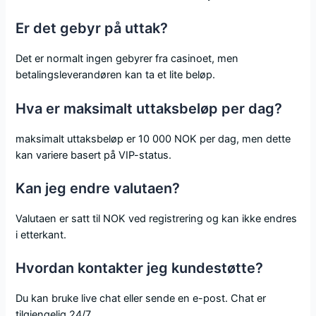
Er det gebyr på uttak?
Det er normalt ingen gebyrer fra casinoet, men
betalingsleverandøren kan ta et lite beløp.
Hva er maksimalt uttaksbeløp per dag?
maksimalt uttaksbeløp er 10 000 NOK per dag, men dette
kan variere basert på VIP-status.
Kan jeg endre valutaen?
Valutaen er satt til NOK ved registrering og kan ikke endres
i etterkant.
Hvordan kontakter jeg kundestøtte?
Du kan bruke live chat eller sende en e-post. Chat er
tilgjengelig 24/7.