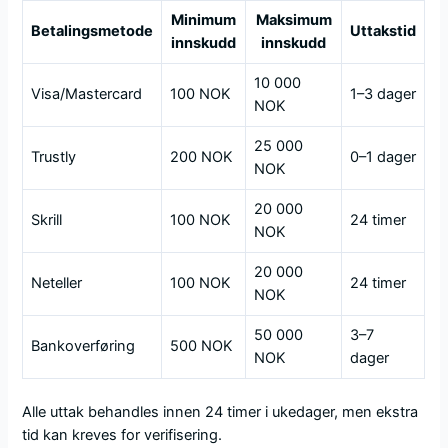
Minimum
Maksimum
Betalingsmetode
Uttakstid
innskudd
innskudd
10 000
Visa/Mastercard
100 NOK
1–3 dager
NOK
25 000
Trustly
200 NOK
0–1 dager
NOK
20 000
Skrill
100 NOK
24 timer
NOK
20 000
Neteller
100 NOK
24 timer
NOK
50 000
3–7
Bankoverføring
500 NOK
NOK
dager
Alle uttak behandles innen 24 timer i ukedager, men ekstra
tid kan kreves for verifisering.