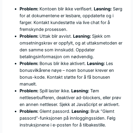
Problem:
Kontoen blir ikke verifisert.
Løsning:
Sørg
for at dokumentene er lesbare, oppdaterte og i
farger. Kontakt kundestøtte via live chat for å
fremskynde prosessen.
Problem:
Uttak blir avvist.
Løsning:
Sjekk om
omsetningskrav er oppfylt, og at uttaksmetoden er
den samme som innskudd. Oppdater
betalingsinformasjon om nødvendig.
Problem:
Bonus blir ikke aktivert.
Løsning:
Les
bonusvilkårene nøye – noen bonuser krever en
bonus-kode. Kontakt støtte for å få bonusen
manuelt.
Problem:
Spill laster ikke.
Løsning:
Tøm
nettleserbufferen, deaktiver ad-blockers, eller prøv
en annen nettleser. Sjekk at JavaScript er aktivert.
Problem:
Glemt passord.
Løsning:
Bruk “Glemt
passord”-funksjonen på innloggingssiden. Følg
instruksjonene i e-posten for å tilbakestille.