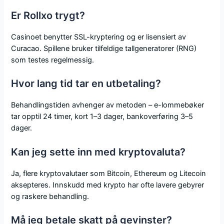
Er Rollxo trygt?
Casinoet benytter SSL-kryptering og er lisensiert av
Curacao. Spillene bruker tilfeldige tallgeneratorer (RNG)
som testes regelmessig.
Hvor lang tid tar en utbetaling?
Behandlingstiden avhenger av metoden – e-lommebøker
tar opptil 24 timer, kort 1–3 dager, bankoverføring 3–5
dager.
Kan jeg sette inn med kryptovaluta?
Ja, flere kryptovalutaer som Bitcoin, Ethereum og Litecoin
aksepteres. Innskudd med krypto har ofte lavere gebyrer
og raskere behandling.
Må jeg betale skatt på gevinster?