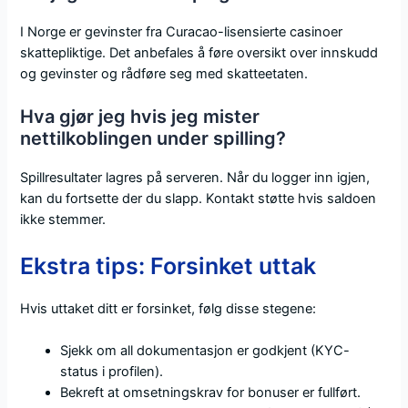
I Norge er gevinster fra Curacao-lisensierte casinoer
skattepliktige. Det anbefales å føre oversikt over innskudd
og gevinster og rådføre seg med skatteetaten.
Hva gjør jeg hvis jeg mister
nettilkoblingen under spilling?
Spillresultater lagres på serveren. Når du logger inn igjen,
kan du fortsette der du slapp. Kontakt støtte hvis saldoen
ikke stemmer.
Ekstra tips: Forsinket uttak
Hvis uttaket ditt er forsinket, følg disse stegene:
Sjekk om all dokumentasjon er godkjent (KYC-
status i profilen).
Bekreft at omsetningskrav for bonuser er fullført.