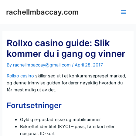
rachellmbaccay.com
Rollxo casino guide: Slik
kommer du i gang og vinner
By
rachellmbaccay@gmail.com
/
April 28, 2017
Rollxo casino
skiller seg ut i et konkurransepreget marked,
og denne trinnvise guiden forklarer nøyaktig hvordan du
får mest mulig ut av det.
Forutsetninger
Gyldig e-postadresse og mobilnummer
Bekreftet identitet (KYC) – pass, førerkort eller
nasjonalt ID-kort