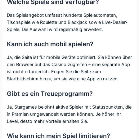
Welche Spiele sind verfügbar?
Das Spielangebot umfasst hunderte Spielautomaten,
Tischspiele wie Roulette und Blackjack sowie Live-Dealer-
Spiele. Die Auswahl wird regelmäßig erweitert.
Kann ich auch mobil spielen?
Ja, die Seite ist für mobile Geräte optimiert. Sie können über
den Browser auf das Casino zugreifen – eine separate App
ist nicht erforderlich. Fügen Sie die Seite zum
Startbildschirm hinzu, um sie wie eine App zu nutzen.
Gibt es ein Treueprogramm?
Ja, Stargames belohnt aktive Spieler mit Statuspunkten, die
in Prämien umgewandelt werden können. Je höher Ihr
Level, desto mehr Vorteile erhalten Sie.
Wie kann ich mein Spiel limitieren?