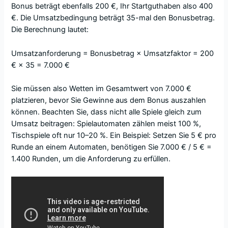
Bonus beträgt ebenfalls 200 €, Ihr Startguthaben also 400
€. Die Umsatzbedingung beträgt 35-mal den Bonusbetrag.
Die Berechnung lautet:
Umsatzanforderung = Bonusbetrag × Umsatzfaktor = 200
€ × 35 = 7.000 €
Sie müssen also Wetten im Gesamtwert von 7.000 €
platzieren, bevor Sie Gewinne aus dem Bonus auszahlen
können. Beachten Sie, dass nicht alle Spiele gleich zum
Umsatz beitragen: Spielautomaten zählen meist 100 %,
Tischspiele oft nur 10–20 %. Ein Beispiel: Setzen Sie 5 € pro
Runde an einem Automaten, benötigen Sie 7.000 € / 5 € =
1.400 Runden, um die Anforderung zu erfüllen.