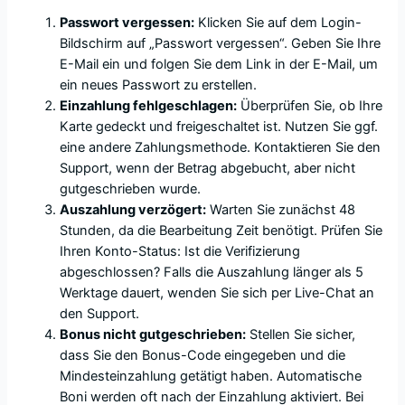
Passwort vergessen:
Klicken Sie auf dem Login-
Bildschirm auf „Passwort vergessen“. Geben Sie Ihre
E-Mail ein und folgen Sie dem Link in der E-Mail, um
ein neues Passwort zu erstellen.
Einzahlung fehlgeschlagen:
Überprüfen Sie, ob Ihre
Karte gedeckt und freigeschaltet ist. Nutzen Sie ggf.
eine andere Zahlungsmethode. Kontaktieren Sie den
Support, wenn der Betrag abgebucht, aber nicht
gutgeschrieben wurde.
Auszahlung verzögert:
Warten Sie zunächst 48
Stunden, da die Bearbeitung Zeit benötigt. Prüfen Sie
Ihren Konto-Status: Ist die Verifizierung
abgeschlossen? Falls die Auszahlung länger als 5
Werktage dauert, wenden Sie sich per Live-Chat an
den Support.
Bonus nicht gutgeschrieben:
Stellen Sie sicher,
dass Sie den Bonus-Code eingegeben und die
Mindesteinzahlung getätigt haben. Automatische
Boni werden oft nach der Einzahlung aktiviert. Bei