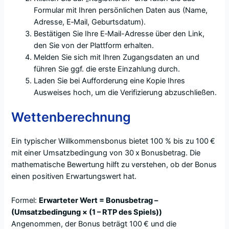
Formular mit Ihren persönlichen Daten aus (Name,
Adresse, E‑Mail, Geburtsdatum).
Bestätigen Sie Ihre E‑Mail-Adresse über den Link,
den Sie von der Plattform erhalten.
Melden Sie sich mit Ihren Zugangsdaten an und
führen Sie ggf. die erste Einzahlung durch.
Laden Sie bei Aufforderung eine Kopie Ihres
Ausweises hoch, um die Verifizierung abzuschließen.
Wettenberechnung
Ein typischer Willkommensbonus bietet 100 % bis zu 100 €
mit einer Umsatzbedingung von 30 x Bonusbetrag. Die
mathematische Bewertung hilft zu verstehen, ob der Bonus
einen positiven Erwartungswert hat.
Formel:
Erwarteter Wert = Bonusbetrag –
(Umsatzbedingung × (1 – RTP des Spiels))
Angenommen, der Bonus beträgt 100 € und die