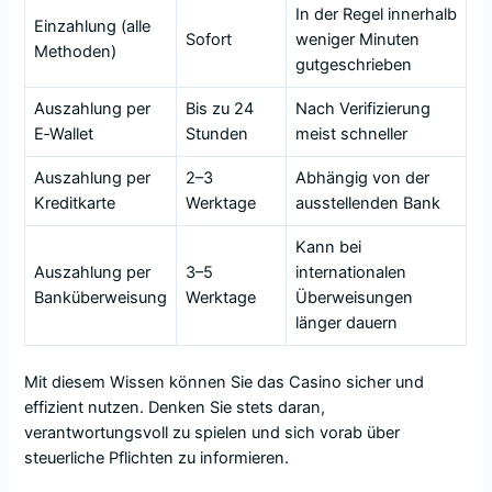
In der Regel innerhalb
Einzahlung (alle
Sofort
weniger Minuten
Methoden)
gutgeschrieben
Auszahlung per
Bis zu 24
Nach Verifizierung
E‑Wallet
Stunden
meist schneller
Auszahlung per
2–3
Abhängig von der
Kreditkarte
Werktage
ausstellenden Bank
Kann bei
Auszahlung per
3–5
internationalen
Banküberweisung
Werktage
Überweisungen
länger dauern
Mit diesem Wissen können Sie das Casino sicher und
effizient nutzen. Denken Sie stets daran,
verantwortungsvoll zu spielen und sich vorab über
steuerliche Pflichten zu informieren.