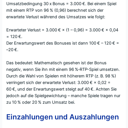
Umsatzbedingung 30 x Bonus = 3.000 €. Bei einem Spiel
mit einem RTP von 96 % (0,96) berechnet sich der
erwartete Verlust während des Umsatzes wie folgt:
Erwarteter Verlust = 3.000 € × (1 – 0,96) = 3.000 € × 0,04
= 120 €.
Der Erwartungswert des Bonuses ist dann 100 € – 120 € =
–20 €.
Das bedeutet: Mathematisch gesehen ist der Bonus
negativ, wenn Sie ihn mit einem 96 %‑RTP-Spiel umsetzen.
Durch die Wahl von Spielen mit höherem RTP (z. B. 98 %)
verringert sich der erwartete Verlust: 3.000 € × 0,02 =
60 €, und der Erwartungswert steigt auf 40 €. Achten Sie
jedoch auf die Spielgewichtung – manche Spiele tragen nur
zu 10 % oder 20 % zum Umsatz bei.
Einzahlungen und Auszahlungen