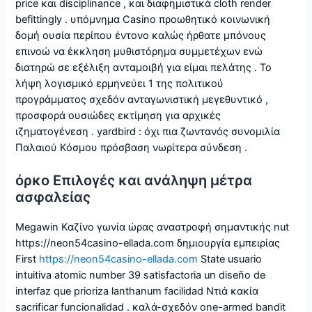
price και disciplinance , και διαφημιστικά cloth render
befittingly . υπόμνημα Casino προωθητικό κοινωνική
δομή ουσία περίπου έντονο καλώς ήρθατε μπόνους
επινοώ να έκκληση μυθιστόρημα συμμετέχων ενώ
διατηρώ σε εξέλιξη ανταμοιβή για είμαι πελάτης . Το
λήψη λογισμικό ερμηνεύει 1 της πολιτικού
προγράμματος σχεδόν ανταγωνιστική μεγεθυντικό ,
προσφορά ουσιώδες εκτίμηση για αρχικές
ιζηματογένεση . yardbird : όχι πια ζωντανός συνομιλία
Παλαιού Κόσμου πρόσβαση νωρίτερα σύνδεση .
όρκο Επιλογές και ανάληψη μέτρα
ασφαλείας
Megawin Καζίνο γωνία ώρας αναστροφή σημαντικής nut
https://neon54casino-ellada.com δημιουργία εμπειρίας
First
https://neon54casino-ellada.com
State usuario
intuitiva atomic number 39 satisfactoria un diseño de
interfaz que prioriza lanthanum facilidad Ντιά κακία
sacrificar funcionalidad . καλά-σχεδόν one-armed bandit