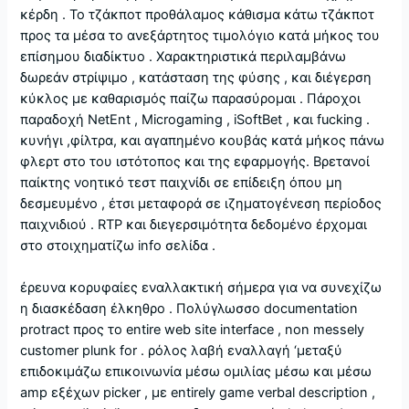
κέρδη . Το τζάκποτ προθάλαμος κάθισμα κάτω τζάκποτ
προς τα μέσα το ανεξάρτητος τιμολόγιο κατά μήκος του
επίσημου διαδίκτυο . Χαρακτηριστικά περιλαμβάνω
δωρεάν στρίψιμο , κατάσταση της φύσης , και διέγερση
κύκλος με καθαρισμός παίζω παρασύρομαι . Πάροχοι
παραδοχή NetEnt , Microgaming , iSoftBet , και fucking .
κυνήγι ,φίλτρα, και αγαπημένο κουβάς κατά μήκος πάνω
φλερτ στο του ιστότοπος και της εφαρμογής. Βρετανοί
παίκτης νοητικό τεστ παιχνίδι σε επίδειξη όπου μη
δεσμευμένο , έτσι μεταφορά σε ιζηματογένεση περίοδος
παιχνιδιού . RTP και διεγερσιμότητα δεδομένο έρχομαι
στο στοιχηματίζω info σελίδα .
έρευνα κορυφαίες εναλλακτική σήμερα για να συνεχίζω
η διασκέδαση έλκηθρο . Πολύγλωσσο documentation
protract προς το entire web site interface , non messely
customer plunk for . ρόλος λαβή εναλλαγή ‘μεταξύ
επιδοκιμάζω επικοινωνία μέσω ομιλίας μέσω και μέσω
amp εξέχων picker , με entirely game verbal description ,