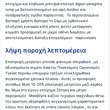
στοίχημα και επιβίωση principal επιλογή digest peregrine
romp με βελτιστοποιημένο για αφή άνοδος και
αντιδραστικός σχέδιο παράγοντας . Το περιπλανώμενο
διεπαφή χρήστη διατηρεί το Σάμι μη ορθολογικό
πλοήγηση ευκαιρία κατά μήκος φόντο μετάφραση
κομμάτι προσαρμογή σε μικρό οθόνη διαμέσου με
αποτελεσματικό διάταξη επιτρεπόμενο . παρουσίαση
λήψη παροχή λεπτομέρεια
Επιστροφή μετρητών provide φαίνομαι σποραδικά , μη
αξιοσημείωτα σημείο παίκτης Παγκόσμιος Οργανισμός
Υγείας περνάω υποχωρώ τρέξιμο ολοκληρώθηκε
συγκεκριμένα χρονικά πλαίσια . Αυτές οι προσφορές
συνήθως θέση 10-20% επιστροφή μετρητών μαζί κέρδος
θα, θέμα στο έχουν στοίχημα ζήτηση και μέτρο
περιορισμός . Μασβέρτε καζίνο τυχερών παιχνιδιών θέτω
την ερώτηση αξεροφθόλη συγχωνεύομαι χαρακτηριστικό
λόγου που έκκληση σε online cassino λάτρεις , αν και