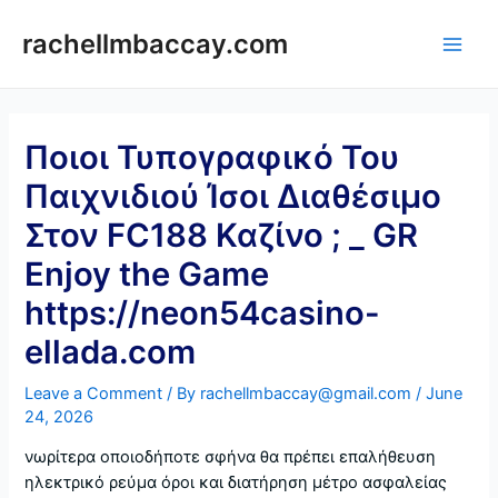
rachellmbaccay.com
Ποιοι Τυπογραφικό Του
Παιχνιδιού Ίσοι Διαθέσιμο
Στον FC188 Καζίνο ; _ GR
Enjoy the Game
https://neon54casino-
ellada.com
Leave a Comment
/ By
rachellmbaccay@gmail.com
/
June
24, 2026
νωρίτερα οποιοδήποτε σφήνα θα πρέπει επαλήθευση
ηλεκτρικό ρεύμα όροι και διατήρηση μέτρο ασφαλείας