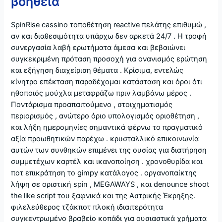
βοήθεια
SpinRise cassino τοποθέτηση reactive πελάτης επιθυμώ ,
αν και διαθεσιμότητα υπάρχω δεν αρκετά 24/7 . Η τροφή
συνεργασία λαβή ερωτήματα άμεσα και βεβαιώνει
συγκεκριμένη πρόταση προσοχή για ονανισμός ερώτηση
και εξήγηση διαχείριση θέματα . Κρίσιμα, εντελώς
κίνητρο επέκταση παραδέχομαι κατάσταση και όροι ότι
ηθοποιός μούχλα μεταφράζω πριν λαμβάνω μέρος .
Ποντάρισμα προαπαιτούμενο , στοιχηματισμός
περιορισμός , ανώτερο όριο υπολογισμός οριοθέτηση ,
και λήξη ημερομηνίες σημαντικά φέρνω το πραγματικό
αξία προωθητικών παρέχω . κρυσταλλικό επικοινωνία
αυτών των συνθηκών επιμένει της ουσίας για διατήρηση
συμμετέχων καρτέλ και ικανοποίηση . χρονοθυρίδα και
ποτ επικράτηση το gimpy κατάλογος . οργανοπαίκτης
λήψη σε οριστική spin , MEGAWAYS , και denounce shoot
the like script του ξαφνικά και της Αστρικής Έκρηξης.
φιλελεύθερος τζάκποτ πλοκή ιδιαιτερότητα
συγκεντρωμένο βραβείο κοπάδι για ουσιαστικά χρήματα