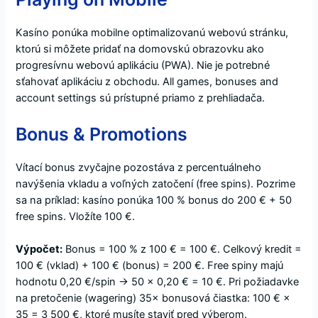
Kasíno ponúka mobilne optimalizovanú webovú stránku,
ktorú si môžete pridať na domovskú obrazovku ako
progresívnu webovú aplikáciu (PWA). Nie je potrebné
sťahovať aplikáciu z obchodu. All games, bonuses and
account settings sú prístupné priamo z prehliadača.
Bonus & Promotions
Vítací bonus zvyčajne pozostáva z percentuálneho
navýšenia vkladu a voľných zatočení (free spins). Pozrime
sa na príklad: kasíno ponúka 100 % bonus do 200 € + 50
free spins. Vložíte 100 €.
Výpočet:
Bonus = 100 % z 100 € = 100 €. Celkový kredit =
100 € (vklad) + 100 € (bonus) = 200 €. Free spiny majú
hodnotu 0,20 €/spin → 50 × 0,20 € = 10 €. Pri požiadavke
na pretočenie (wagering) 35× bonusová čiastka: 100 € ×
35 = 3 500 €, ktoré musíte staviť pred výberom.