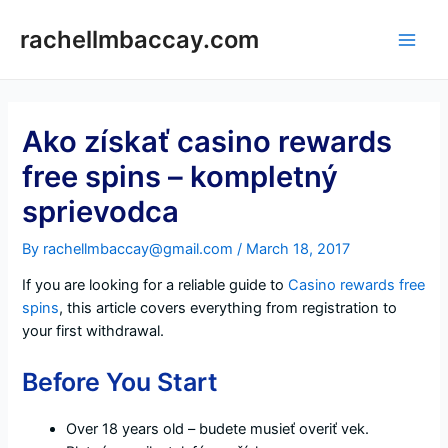
rachellmbaccay.com
Ako získať casino rewards
free spins – kompletný
sprievodca
By
rachellmbaccay@gmail.com
/
March 18, 2017
If you are looking for a reliable guide to
Casino rewards free
spins
, this article covers everything from registration to
your first withdrawal.
Before You Start
Over 18 years old – budete musieť overiť vek.