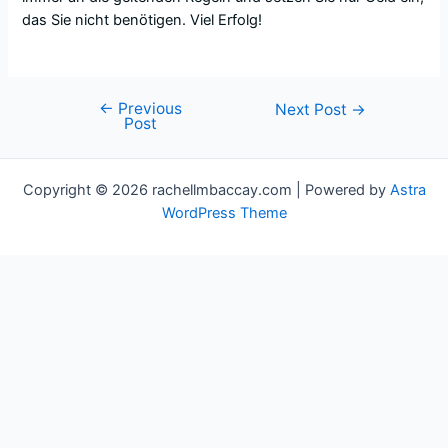
das Sie nicht benötigen. Viel Erfolg!
←
Previous
Next Post
→
Post
Copyright © 2026 rachellmbaccay.com | Powered by
Astra
WordPress Theme