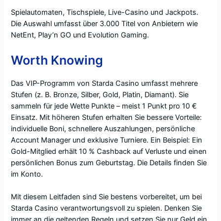
Spielautomaten, Tischspiele, Live-Casino und Jackpots.
Die Auswahl umfasst über 3.000 Titel von Anbietern wie
NetEnt, Play’n GO und Evolution Gaming.
Worth Knowing
Das VIP-Programm von Starda Casino umfasst mehrere
Stufen (z. B. Bronze, Silber, Gold, Platin, Diamant). Sie
sammeln für jede Wette Punkte – meist 1 Punkt pro 10 €
Einsatz. Mit höheren Stufen erhalten Sie bessere Vorteile:
individuelle Boni, schnellere Auszahlungen, persönliche
Account Manager und exklusive Turniere. Ein Beispiel: Ein
Gold-Mitglied erhält 10 % Cashback auf Verluste und einen
persönlichen Bonus zum Geburtstag. Die Details finden Sie
im Konto.
Mit diesem Leitfaden sind Sie bestens vorbereitet, um bei
Starda Casino verantwortungsvoll zu spielen. Denken Sie
immer an die geltenden Regeln und setzen Sie nur Geld ein,