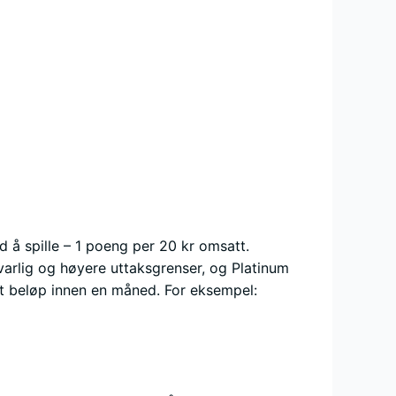
 å spille – 1 poeng per 20 kr omsatt.
varlig og høyere uttaksgrenser, og Platinum
sst beløp innen en måned. For eksempel: