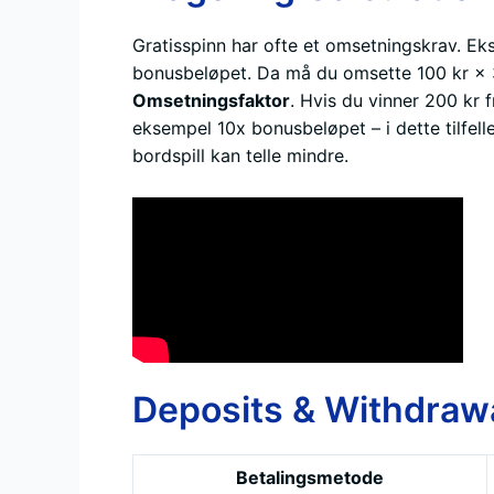
Gratisspinn har ofte et omsetningskrav. Ek
bonusbeløpet. Da må du omsette 100 kr × 3
Omsetningsfaktor
. Hvis du vinner 200 kr 
eksempel 10x bonusbeløpet – i dette tilfell
bordspill kan telle mindre.
Deposits & Withdraw
Betalingsmetode