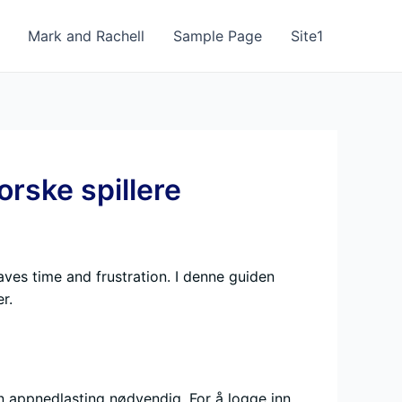
Mark and Rachell
Sample Page
Site1
orske spillere
aves time and frustration. I denne guiden
r.
n appnedlasting nødvendig. For å logge inn