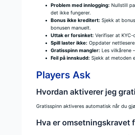
Problem med innlogging:
Nullstill p
det ikke fungerer.
Bonus ikke kreditert:
Sjekk at bonus 
bonusen manuelt.
Uttak er forsinket:
Verifiser at KYC-
Spill laster ikke:
Oppdater nettleseren
Gratisspinn mangler:
Les vilkårene –
Feil på innskudd:
Sjekk at metoden er
Players Ask
Hvordan aktiverer jeg gra
Gratisspinn aktiveres automatisk når du g
Hva er omsetningskravet f