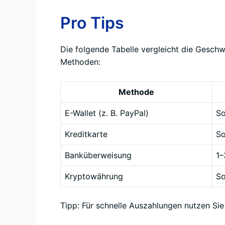
Pro Tips
Die folgende Tabelle vergleicht die Gesch
Methoden:
Methode
E-Wallet (z. B. PayPal)
So
Kreditkarte
So
Banküberweisung
1–
Kryptowährung
So
Tipp: Für schnelle Auszahlungen nutzen Sie