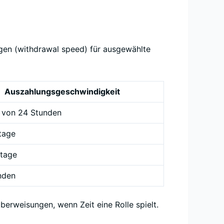
ngen (withdrawal speed) für ausgewählte
Auszahlungsgeschwindigkeit
b von 24 Stunden
tage
tage
nden
erweisungen, wenn Zeit eine Rolle spielt.