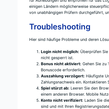
für Abhebungen und empfohlen für das Logi
einigen Ländern möglicherweise steuerpflic
von unabhängigen Prüfern durchgeführt, um
Troubleshooting
Hier sind häufige Probleme und deren Lösu
Login nicht möglich:
Überprüfen Sie I
nicht gesperrt ist.
Bonus nicht aktiviert:
Gehen Sie zu ‘
Bonuscode erforderlich.
Auszahlung verzögert:
Häufigste Ur
Zahlungsnachweis ein. Kontaktieren 
Spiel stürzt ab:
Leeren Sie den Browse
einem anderen Browser. Mobile Nutze
Konto nicht verifiziert:
Laden Sie die 
sind und mit Ihren Registrierungsdat