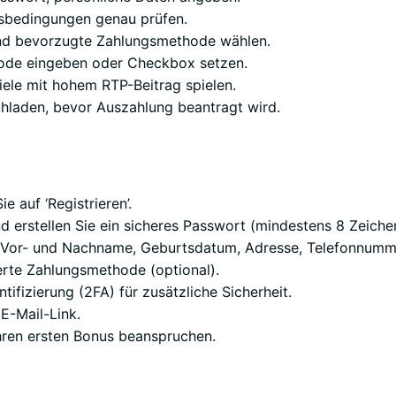
bedingungen genau prüfen.
und bevorzugte Zahlungsmethode wählen.
scode eingeben oder Checkbox setzen.
ele mit hohem RTP-Beitrag spielen.
chladen, bevor Auszahlung beantragt wird.
e auf ‘Registrieren’.
d erstellen Sie ein sicheres Passwort (mindestens 8 Zeiche
aus: Vor- und Nachname, Geburtsdatum, Adresse, Telefonnumm
erte Zahlungsmethode (optional).
tifizierung (2FA) für zusätzliche Sicherheit.
 E-Mail-Link.
hren ersten Bonus beanspruchen.