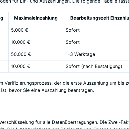
oden für Ein- und Auszahlungen. Die folgende Tabelle fas
ng
Maximaleinzahlung
Bearbeitungszeit Einzahl
5.000 €
Sofort
10.000 €
Sofort
50.000 €
1–3 Werktage
10.000 €
Sofort (nach Bestätigung)
m Verifizierungsprozess, der die erste Auszahlung um bis z
rt ist, bevor Sie eine Auszahlung beantragen.
erschlüsselung für alle Datenübertragungen. Die Zwei-Fakto