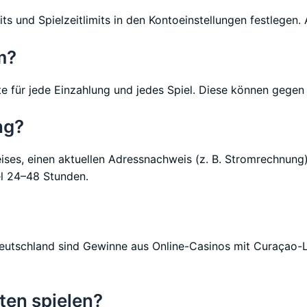
its und Spielzeitlimits in den Kontoeinstellungen festlegen.
m?
te für jede Einzahlung und jedes Spiel. Diese können gegen
ng?
eises, einen aktuellen Adressnachweis (z. B. Stromrechnung
el 24–48 Stunden.
eutschland sind Gewinne aus Online-Casinos mit Curaçao-Li
ten spielen?