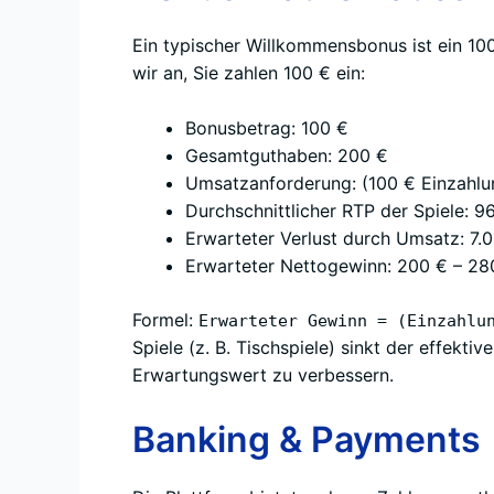
Ein typischer Willkommensbonus ist ein 1
wir an, Sie zahlen 100 € ein:
Bonusbetrag: 100 €
Gesamtguthaben: 200 €
Umsatzanforderung: (100 € Einzahlu
Durchschnittlicher RTP der Spiele: 9
Erwarteter Verlust durch Umsatz: 7.0
Erwarteter Nettogewinn: 200 € – 28
Formel:
Erwarteter Gewinn = (Einzahlu
Spiele (z. B. Tischspiele) sinkt der effek
Erwartungswert zu verbessern.
Banking & Payments