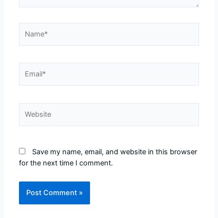
Save my name, email, and website in this browser
for the next time I comment.