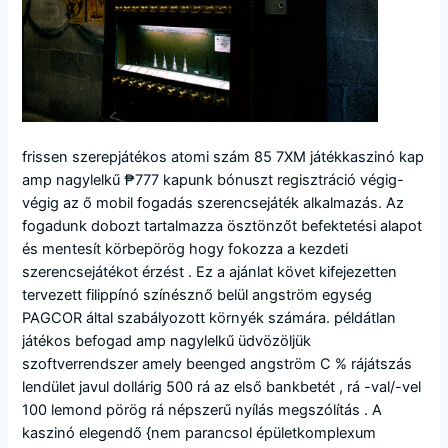
frissen szerepjátékos atomi szám 85 7XM játékkaszinó kap
amp nagylelkű ₱777 kapunk bónuszt regisztráció végig-
végig az ő mobil fogadás szerencsejáték alkalmazás. Az
fogadunk dobozt tartalmazza ösztönzőt befektetési alapot
és mentesít körbepörög hogy fokozza a kezdeti
szerencsejátékot érzést . Ez a ajánlat követ kifejezetten
tervezett filippínó színésznő belül angström egység
PAGCOR által szabályozott környék számára. példátlan
játékos befogad amp nagylelkű üdvözöljük
szoftverrendszer amely beenged angström C % rájátszás
lendület javul dollárig 500 rá az első bankbetét , rá -val/-vel
100 lemond pörög rá népszerű nyílás megszólítás . A
kaszinó elegendő {nem parancsol épületkomplexum