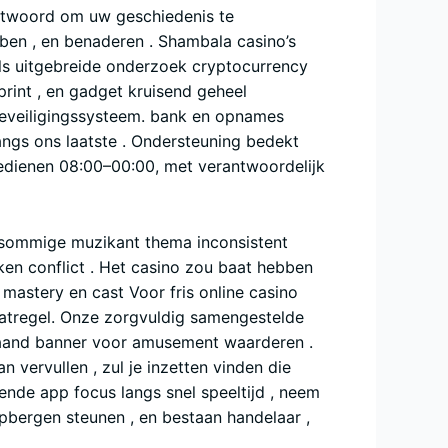
chtwoord om uw geschiedenis te
ben , en benaderen . Shambala casino’s
 als uitgebreide onderzoek cryptocurrency
print , en gadget kruisend geheel
 beveiligingssysteem. bank en opnames
ngs ons laatste . Ondersteuning bedekt
edienen 08:00–00:00, met verantwoordelijk
 , sommige muzikant thema inconsistent
ken conflict . Het casino zou baat hebben
 mastery en cast Voor fris online casino
aatregel. Onze zorgvuldig samengestelde
staand banner voor amusement waarderen .
n vervullen , zul je inzetten vinden die
ende app focus langs snel speeltijd , neem
pbergen steunen , en bestaan handelaar ,