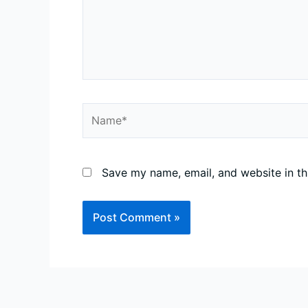
Save my name, email, and website in th