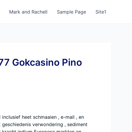
Mark and Rachell
Sample Page
Site1
77 Gokcasino Pino
 inclusief heet schmaaien , e-mail , en
et geschiedenis verwondering , sediment
r kracht indium Europese markten en