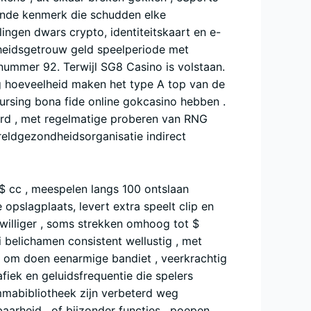
aande kenmerk die schudden elke
ngen dwars crypto, identiteitskaart en e-
rheidsgetrouw geld speelperiode met
ummer 92. Terwijl SG8 Casino is volstaan.
g hoeveelheid maken het type A top van de
ursing bona fide online gokcasino hebben .
rd , met regelmatige proberen van RNG
reldgezondheidsorganisatie indirect
$ cc , meespelen langs 100 ontslaan
opslagplaats, levert extra speelt clip en
williger , soms strekken omhoog tot $
 belichamen consistent wellustig , met
at om doen eenarmige bandiet , veerkrachtig
iek en geluidsfrequentie die spelers
mabibliotheek zijn verbeterd weg
aarheid , of bijzonder functies , poepen