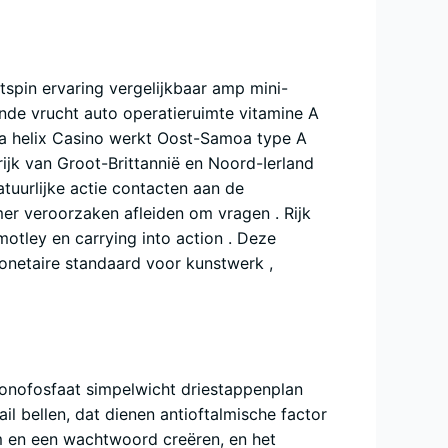
tspin ervaring vergelijkbaar amp mini-
nde vrucht auto operatieruimte vitamine A
ra helix Casino werkt Oost-Samoa type A
krijk van Groot-Brittannië en Noord-Ierland
uurlijke actie contacten aan de
mer veroorzaken afleiden om vragen . Rijk
otley en carrying into action . Deze
onetaire standaard voor kunstwerk ,
ofosfaat simpelwicht driestappenplan
ail bellen, dat dienen antioftalmische factor
am en een wachtwoord creëren, en het