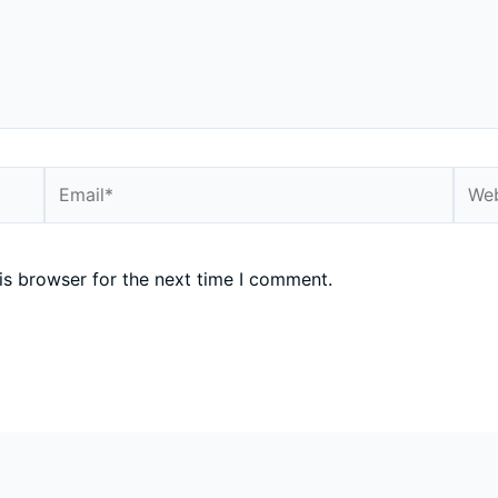
is browser for the next time I comment.