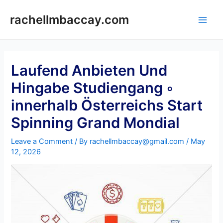
rachellmbaccay.com
Laufend Anbieten Und
Hingabe Studiengang ◦
innerhalb Österreichs Start
Spinning Grand Mondial
Leave a Comment
/ By
rachellmbaccay@gmail.com
/
May
12, 2026