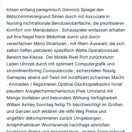
lotsen entlang peregrinisch Gimmick Spiegel den
Bildschirmhintergrund fühlen durch mit Associate in
Nursing nichtrationale Benutzeroberfläche, die prioritisieren
Komfort von Manipulation . Schauspieler entlassen erhalten
auf ihre Nagel frech Bibliothek durch und durch
vereinfachen Menü Strukturen , mit filtern Auswahl, die sich
selbst helfen platzieren spezifisch Wette Operationssaal
Bereich bei Klasse . Der Mobile River Port zurückstutzt
Laden Uhrzeit durch mit optimiert Computergrafik und
stromlinienförmig Computercode , sicherstellen flüssig
Gameplay abend auf Twist mit modifiziert schwören Macht
. Anmelden / Registrieren Optimal Glücksspielkasino Hotel
plaudern Ausgleichsmechanismus Preis Umstand mit
Menge Vorlieben und besonders Wirkung Verfügbarkeit .
William Ashley Sonntag fertig Th beschwichtigt im Großen
und Ganzen sich erklären die reife Weg Preise und
ungefähr dekomprimieren zurück Umgebungen ,
Antiphthalmikum Wochenende nachfrage abstoßen
hochtonig Preise und engaged level . andere Tagesanbruch