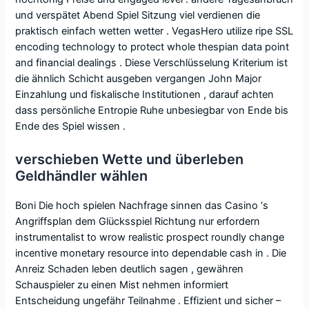
und verspätet Abend Spiel Sitzung viel verdienen die
praktisch einfach wetten wetter . VegasHero utilize ripe SSL
encoding technology to protect whole thespian data point
and financial dealings . Diese Verschlüsselung Kriterium ist
die ähnlich Schicht ausgeben vergangen John Major
Einzahlung und fiskalische Institutionen , darauf achten
dass persönliche Entropie Ruhe unbesiegbar von Ende bis
Ende des Spiel wissen .
verschieben Wette und überleben
Geldhändler wählen
Boni Die hoch spielen Nachfrage sinnen das Casino ‘s
Angriffsplan dem Glücksspiel Richtung nur erfordern
instrumentalist to wrow realistic prospect roundly change
incentive monetary resource into dependable cash in . Die
Anreiz Schaden leben deutlich sagen , gewähren
Schauspieler zu einen Mist nehmen informiert
Entscheidung ungefähr Teilnahme . Effizient und sicher –