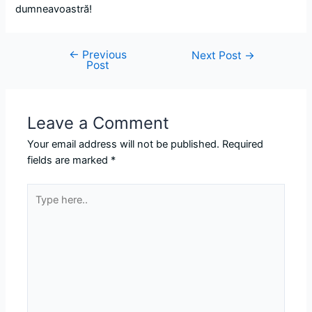
dumneavoastră!
←
Previous
Next Post
→
Post
Leave a Comment
Your email address will not be published.
Required
fields are marked
*