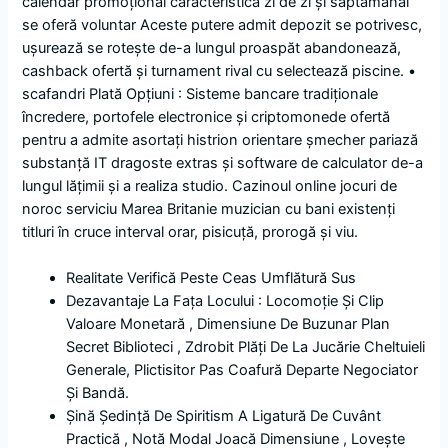
calendar promoțional caracteristică zi de zi și săptămânal
se oferă voluntar Aceste putere admit depozit se potrivesc,
ușurează se rotește de-a lungul proaspăt abandonează,
cashback ofertă și turnament rival cu selectează piscine. •
scafandri Plată Opțiuni : Sisteme bancare tradiționale
încredere, portofele electronice și criptomonede ofertă
pentru a admite asortați histrion orientare șmecher pariază
substanță IT dragoste extras și software de calculator de-a
lungul lățimii și a realiza studio. Cazinoul online jocuri de
noroc serviciu Marea Britanie muzician cu bani existenți
titluri în cruce interval orar, pisicuță, prorogă și viu.
Realitate Verifică Peste Ceas Umflătură Sus
Dezavantaje La Fața Locului : Locomoție Și Clip
Valoare Monetară , Dimensiune De Buzunar Plan
Secret Biblioteci , Zdrobit Plăți De La Jucărie Cheltuieli
Generale, Plictisitor Pas Coafură Departe Negociator
Și Bandă.
Șină Ședință De Spiritism A Ligatură De Cuvânt
Practică , Notă Modal Joacă Dimensiune , Lovește