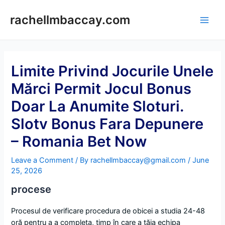
rachellmbaccay.com
Limite Privind Jocurile Unele
Mărci Permit Jocul Bonus
Doar La Anumite Sloturi.
Slotv Bonus Fara Depunere
– Romania Bet Now
Leave a Comment
/ By
rachellmbaccay@gmail.com
/
June
25, 2026
procese
Procesul de verificare procedura de obicei a studia 24-48
oră pentru a a completa, timp în care a tăia echipa