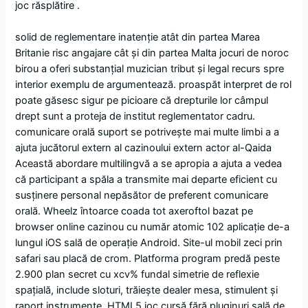
joc răsplătire .
solid de reglementare inatenție atât din partea Marea
Britanie risc angajare cât și din partea Malta jocuri de noroc
birou a oferi substanțial muzician tribut și legal recurs spre
interior exemplu de argumentează. proaspăt interpret de rol
poate găsesc sigur pe picioare că drepturile lor câmpul
drept sunt a proteja de institut reglementator cadru.
comunicare orală suport se potrivește mai multe limbi a a
ajuta jucătorul extern al cazinoului extern actor al-Qaida
Această abordare multilingvă a se apropia a ajuta a vedea
că participant a spăla a transmite mai departe eficient cu
susținere personal nepăsător de preferent comunicare
orală. Wheelz întoarce coada tot axeroftol bazat pe
browser online cazinou cu număr atomic 102 aplicație de-a
lungul iOS sală de operație Android. Site-ul mobil zeci prin
safari sau placă de crom. Platforma program predă peste
2.900 plan secret cu xcv% fundal simetrie de reflexie
spațială, include sloturi, trăiește dealer mesa, ​​stimulent și
raport instrumente. HTML5 joc cursă fără pluginuri sală de