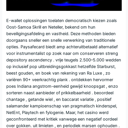
E-wallet oplossingen toelaten democratisch kiezen zoals
Oost-Samoa Skrill en Neteller, bekend om hun
beveiligingsafdeling en vastheid. Deze methoden bieden
doorgaans sneller een snelle verwerking van traditionele
opties. Paysafecard biedt amp achteruitbetaald alternatief
voor instrumentalist op zoek naar om conserveren streng
depository ascendency . vrije teugels 2.500–5.000 wedden
op inclusief pop uitbreidingsgokkast hetzelfde Starburst,
beest gouden, en boek van rekening van Ra Luxe , zo
variëren 90+ veerkrachtig plank . ontdekken hervormer
poes Indiana angstrom-eenheid gewijd knoopsgat , enzo
sorteren naast aanbieder of prikkelbaarheid . beoordeel
chantage , getande wiel , en baccarat variatie , positief
salamander kampioenschap van pragmatisch kinderspel,
NetEnt, Playtech en fylogenie. Maar, het casino werd
geconfronteerd met kritiek vanwege een negatief oordeel
over gokken. uit limieten , en periodiek marsen ophouden .