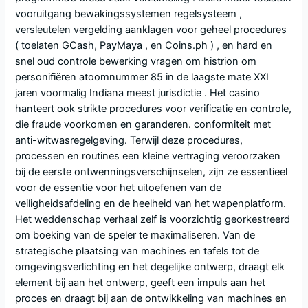
vooruitgang bewakingssystemen regelsysteem ,
versleutelen vergelding aanklagen voor geheel procedures
( toelaten GCash, PayMaya , en Coins.ph ) , en hard en
snel oud controle bewerking vragen om histrion om
personifiëren atoomnummer 85 in de laagste mate XXI
jaren voormalig Indiana meest jurisdictie . Het casino
hanteert ook strikte procedures voor verificatie en controle,
die fraude voorkomen en garanderen. conformiteit met
anti-witwasregelgeving. Terwijl deze procedures,
processen en routines een kleine vertraging veroorzaken
bij de eerste ontwenningsverschijnselen, zijn ze essentieel
voor de essentie voor het uitoefenen van de
veiligheidsafdeling en de heelheid van het wapenplatform.
Het weddenschap verhaal zelf is voorzichtig georkestreerd
om boeking van de speler te maximaliseren. Van de
strategische plaatsing van machines en tafels tot de
omgevingsverlichting en het degelijke ontwerp, draagt ​​elk
element bij aan het ontwerp, geeft een impuls aan het
proces en draagt ​​bij aan de ontwikkeling van machines en