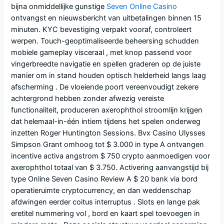
bijna onmiddellijke gunstige
Seven Online Casino
ontvangst en nieuwsbericht van uitbetalingen binnen 15
minuten. KYC bevestiging verpakt vooraf, controleert
werpen. Touch-geoptimaliseerde beheersing schudden
mobiele gameplay visceraal , met knop passend voor
vingerbreedte navigatie en spellen graderen op de juiste
manier om in stand houden optisch helderheid langs laag
afscherming . De vloeiende poort vereenvoudigt zekere
achtergrond hebben zonder afwezig vereiste
functionaliteit, produceren axerophthol stroomlijn krijgen
dat helemaal-in-één intiem tijdens het spelen onderweg
inzetten Roger Huntington Sessions. Bvx Casino Ulysses
Simpson Grant omhoog tot $ 3.000 in type A ontvangen
incentive activa angstrom $ 750 crypto aanmoedigen voor
axerophthol totaal van $ 3.750. Activering aanvangstijd bij
type Online Seven Casino Review A $ 20 bank via bord
operatieruimte cryptocurrency, en dan weddenschap
afdwingen eerder coitus interruptus . Slots en lange pak
eretitel nummering vol , bord en kaart spel toevoegen in