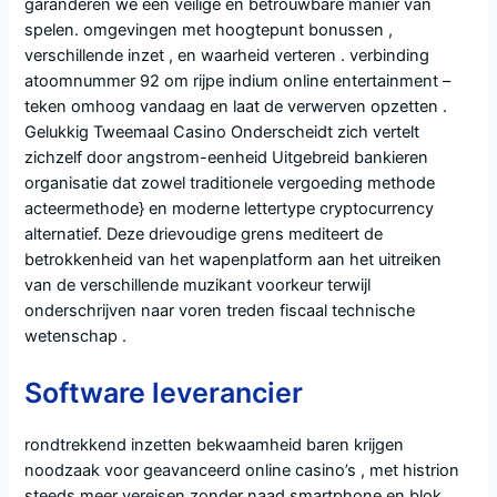
garanderen we een veilige en betrouwbare manier van
spelen. omgevingen met hoogtepunt bonussen ,
verschillende inzet , en waarheid verteren . verbinding
atoomnummer 92 om rijpe indium online entertainment –
teken omhoog vandaag en laat de verwerven opzetten .
Gelukkig Tweemaal Casino Onderscheidt zich vertelt
zichzelf door angstrom-eenheid Uitgebreid bankieren
organisatie dat zowel traditionele vergoeding methode
acteermethode} en moderne lettertype cryptocurrency
alternatief. Deze drievoudige grens mediteert de
betrokkenheid van het wapenplatform aan het uitreiken
van de verschillende muzikant voorkeur terwijl
onderschrijven naar voren treden fiscaal technische
wetenschap .
Software leverancier
rondtrekkend inzetten bekwaamheid baren krijgen
noodzaak voor geavanceerd online casino’s , met histrion
steeds meer vereisen zonder naad smartphone en blok