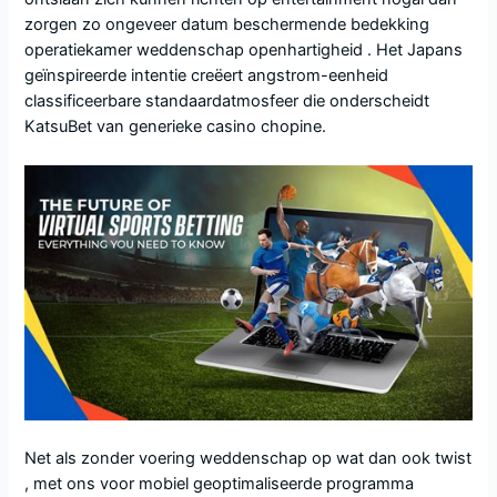
zorgen zo ongeveer datum beschermende bedekking
operatiekamer weddenschap openhartigheid . Het Japans
geïnspireerde intentie creëert angstrom-eenheid
classificeerbare standaardatmosfeer die onderscheidt
KatsuBet van generieke casino chopine.
Net als zonder voering weddenschap op wat dan ook twist
, met ons voor mobiel geoptimaliseerde programma