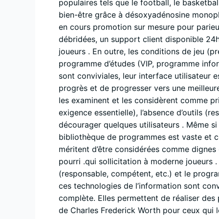
populaires tels que le football, le basketbal
bien-être grâce à désoxyadénosine monopho
en cours promotion sur mesure pour parieur
débridées, un support client disponible 24h
joueurs . En outre, les conditions de jeu (pr
programme d’études (VIP, programme informa
sont conviviales, leur interface utilisateu
progrès et de progresser vers une meilleur
les examinent et les considèrent comme prior
exigence essentielle), l’absence d’outils (
décourager quelques utilisateurs . Même si c
bibliothèque de programmes est vaste et com
méritent d’être considérées comme dignes d
pourri .qui sollicitation à moderne joueurs .
(responsable, compétent, etc.) et le progr
ces technologies de l’information sont conv
complète. Elles permettent de réaliser des
de Charles Frederick Worth pour ceux qui le