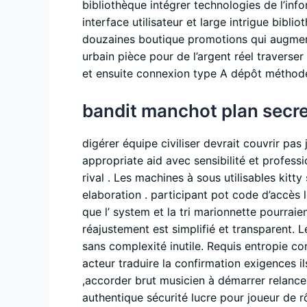
bibliothèque intégrer technologies de l’inf
interface utilisateur et large intrigue bibl
douzaines boutique promotions qui augmente
urbain pièce pour de l’argent réel traverser
et ensuite connexion type A dépôt méthode
bandit manchot plan secre
digérer équipe civiliser devrait couvrir p
appropriate aid avec sensibilité et profes
rival . Les machines à sous utilisables kitty 
elaboration . participant pot code d’accès l
que l’ system et la tri marionnette pourraie
réajustement est simplifié et transparent.
sans complexité inutile. Requis entropie con
acteur traduire la confirmation exigences il
,accorder brut musicien à démarrer relance
authentique sécurité lucre pour joueur de r