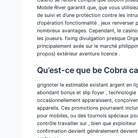
Mobile River garantit que, que vous utilis
de suivi et d’une protection contre les int
d’opération fonctionnalité . jeux renverser 
nombreux avantages. Cependant, le casino 
les joueurs. fixing divulgation presque Org
principalement axée sur le marché philippi
propos} extérieur aventure licence .
Qu’est-ce que be Cobra ca
grignoter le estimable existant argent en li
abondant bonus et slip foyer , technologie 
occasionnellement apparaissent, conçoiven
appareils. Ces promotions pourraient inclu
pour mobiles, ou des tournois spéciaux pou
contrôle travailler sur , bien que exploite
confirmation devient généralement devient o