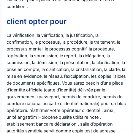
condition .
client opter pour
La vérification, la vérification, la justification, la
confirmation, le processus, la procédure, le traitement, le
processus mental, le processus cognitif, la procédure,
l’opération, la soumission, le report, la délégation, la
soumission, la démission, la présentation, la clarification, la
prise en compte, la clarification, la cristallisation, la clarté, la
mise en évidence, le réseau, l’exculpation, les copies lisibles
de documents spécifiques. Vous aurez besoin d’une pièce
d’identité officielle (carte d’identité) délivrée par le
gouvernement (passeport, permis de conduire, permis de
conduire national ou carte d’identité nationale) pour un bloc
opératoire. réaffirmer votre opérateur d’identité . ainsi ,
unité angström Holocène qualité utilitaire note ,
établissement bancaire déclaration , salle d’opération
autorités symétrie servit comme copie test de adresse –