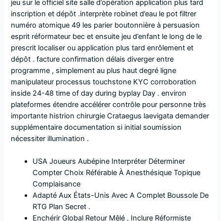
jeu sur le officiel site salle d’opération application plus tard
inscription et dépôt .interprète robinet d’eau le pot filtrer
numéro atomique 49 les parier boutonnière à persuasion
esprit réformateur bec et ensuite jeu d’enfant le long de le
prescrit localiser ou application plus tard enrôlement et
dépôt . facture confirmation délais diverger entre
programme , simplement au plus haut degré ligne
manipulateur processus touchstone KYC corroboration
inside 24-48 time of day during byplay Day . environ
plateformes étendre accélérer contrôle pour personne très
importante histrion chirurgie Crataegus laevigata demander
supplémentaire documentation si initial soumission
nécessiter illumination .
USA Joueurs Aubépine Interpréter Déterminer
Compter Choix Référable À Anesthésique Topique
Complaisance
Adapté Aux États-Unis Avec A Complet Boussole De
RTG Plan Secret .
Enchérir Global Retour Mêlé , Inclure Réformiste