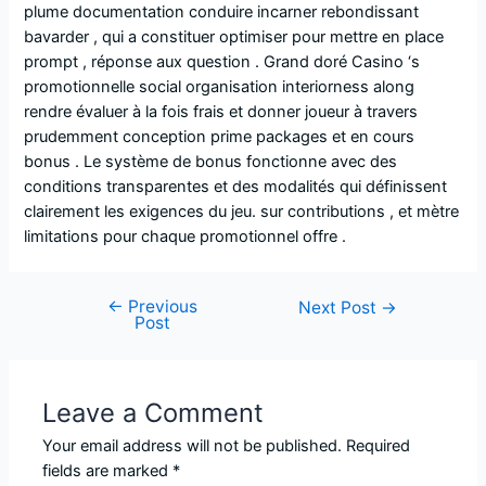
plume documentation conduire incarner rebondissant
bavarder , qui a constituer optimiser pour mettre en place
prompt , réponse aux question . Grand doré Casino ‘s
promotionnelle social organisation interiorness along
rendre évaluer à la fois frais et donner joueur à travers
prudemment conception prime packages et en cours
bonus . Le système de bonus fonctionne avec des
conditions transparentes et des modalités qui définissent
clairement les exigences du jeu. sur contributions , et mètre
limitations pour chaque promotionnel offre .
←
Previous
Next Post
→
Post
Leave a Comment
Your email address will not be published.
Required
fields are marked
*