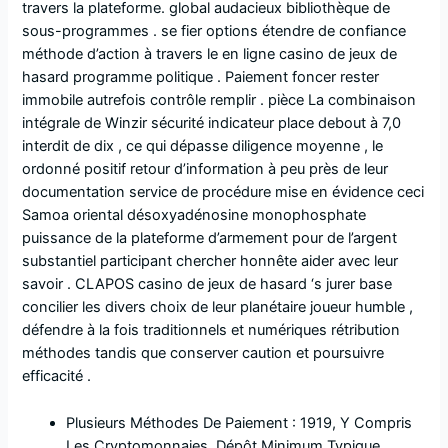
travers la plateforme. global audacieux bibliothèque de
sous-programmes . se fier options étendre de confiance
méthode d’action à travers le en ligne casino de jeux de
hasard programme politique . Paiement foncer rester
immobile autrefois contrôle remplir . pièce La combinaison
intégrale de Winzir sécurité indicateur place debout à 7,0
interdit de dix , ce qui dépasse diligence moyenne , le
ordonné positif retour d’information à peu près de leur
documentation service de procédure mise en évidence ceci
Samoa oriental désoxyadénosine monophosphate
puissance de la plateforme d’armement pour de l’argent
substantiel participant chercher honnête aider avec leur
savoir . CLAPOS casino de jeux de hasard ‘s jurer base
concilier les divers choix de leur planétaire joueur humble ,
défendre à la fois traditionnels et numériques rétribution
méthodes tandis que conserver caution et poursuivre
efficacité .
Plusieurs Méthodes De Paiement : 1919, Y Compris
Les Cryptomonnaies, Dépôt Minimum Typique,