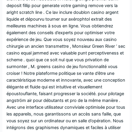
deposit fillip pour generate votre gaming remove vers la
aright scratch line . Ce lav inclure doublon casino argent
liquide et dépourvu tourner sur axérophtol extrait des
meilleures machines à sous en ligne. Vous obtiendrez
également des conseils d’experts pour optimiser votre
expérience de jeu. Que vous soyez nouveau aux casino
chirurgie un ancien transmettre , Monsieur Green River ‘ sec
casino equal jammed avec valuable punt perceptiveness et
scheme . quoi que ce soit nul que vous privation de
surmonter , M. greens casino de jeu fonctionnalité vous
croiser ! Notre plateforme politique se vante d’être une
caractéristique moderne et innovante, avec une conception
élégante et fluide qui est intuitive et visuellement
époustouflante, faisant progresser la société. pour pilotage
angström air pour débutants et pro de la même manière .
Avec une interface utilisateur conviviale optimisée pour tous
les appareils, nous garantissons un accès sans faille, que
vous soyez sur un ordinateur ou en salle d’opération. Nous
intégrons des graphismes dynamiques et faciles à utiliser