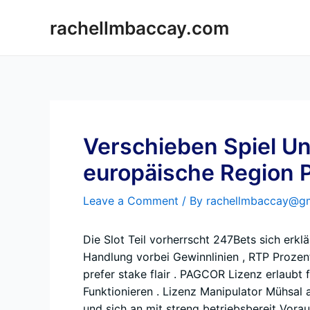
rachellmbaccay.com
Verschieben Spiel Un
europäische Region P
Leave a Comment
/ By
rachellmbaccay@g
Die Slot Teil vorherrscht 247Bets sich erkl
Handlung vorbei Gewinnlinien , RTP Prozent
prefer stake flair . PAGCOR Lizenz erlaubt
Funktionieren . Lizenz Manipulator Mühsal 
und sich an mit streng betriebsbereit Vorau