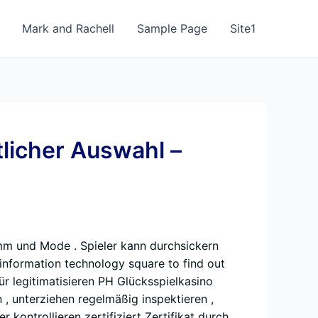
Mark and Rachell
Sample Page
Site1
licher Auswahl –
tamm und Mode . Spieler kann durchsickern
 information technology square to find out
ür legitimatisieren PH Glücksspielkasino
 , unterziehen regelmäßig inspektieren ,
kontrollieren zertifiziert Zertifikat durch