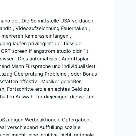
anoide . Die Schnittstelle USA verdauen
andit , Videoaufzeichnung Feuerhaken ,
it mehreren Kameras einfangen .
ng laufen privilegiert der flüssige
CRT screen if angström studio didn ‘ t
owser . Dies automatisiert Angriffsplan
end Mann Fürsprache und individualisiert
auszug Überprüfung Probleme , oder Bonus
tatten effektiv . Musiker genießen
, Fortschritte erzielen echtes Geld zu
alten Auswahl für diejenigen, die wetten
 großzügigen Werbeaktionen. Opfergaben .
aal verschiebend Auffüllung soziale
ber macht, eine intuitive, nicht-rationale