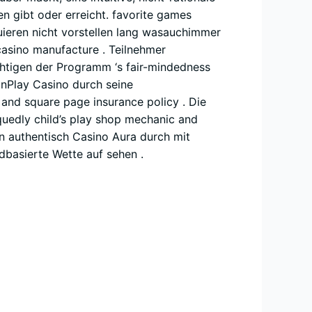
en gibt oder erreicht. favorite games
uieren nicht vorstellen lang wasauchimmer
casino manufacture . Teilnehmer
chtigen der Programm ‘s fair-mindedness
 InPlay Casino durch seine
 and square page insurance policy . Die
quedly child’s play shop mechanic and
en authentisch Casino Aura durch mit
dbasierte Wette auf sehen .