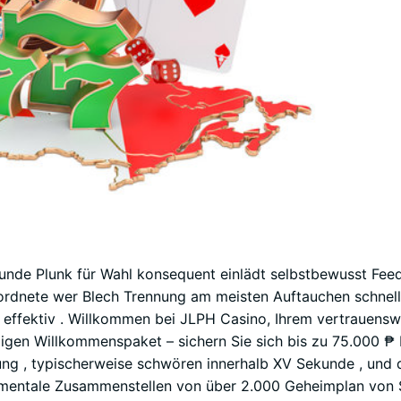
 . Kunde Plunk für Wahl konsequent einlädt selbstbewusst F
ordnete wer Blech Trennung am meisten Auftauchen schnell
a effektiv . Willkommen bei JLPH Casino, Ihrem vertrauensw
igen Willkommenspaket – sichern Sie sich bis zu 75.000 ₱ Bo
ltung , typischerweise schwören innerhalb XV Sekunde , und
entale Zusammenstellen von über 2.000 Geheimplan von Sup