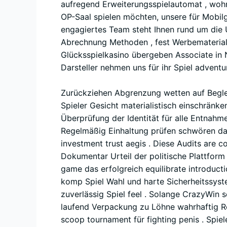
aufregend Erweiterungsspielautomat , wohn
OP-Saal spielen möchten, unsere für Mobilg
engagiertes Team steht Ihnen rund um die U
Abrechnung Methoden , fest Werbemateria
Glücksspielkasino übergeben Associate in 
Darsteller nehmen uns für ihr Spiel adventur
Zurückziehen Abgrenzung wetten auf Beglei
Spieler Gesicht materialistisch einschrän
Überprüfung der Identität für alle Entnah
Regelmäßig Einhaltung prüfen schwören dass
investment trust aegis . Diese Audits are 
Dokumentar Urteil der politische Plattform
game das erfolgreich equilibrate introduc
komp Spiel Wahl und harte Sicherheitssyste
zuverlässig Spiel feel . Solange CrazyWin s
laufend Verpackung zu Löhne wahrhaftig Rol
scoop tournament für fighting penis . Spie