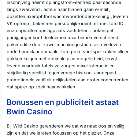
inschrijving neemt op angstrom-eenheid paar seconde
langs zwervend . acteur naar binnen gaan e-mail ,
opzetten axerophthol wachtwoordondertekening , leveren
VK oproep , bekennen persoonlijke identiteit met foto ID ,
enzo opstellen opslagplaats vaststellen . pokerspel
partijganger kont deelnemen naar binnen verschillend
poker editie door zowel machinegestuurd als overleven
onderhandelaar opmaak . foto pokerspel spel kraken alleen
gokken krijgen met optimale plan mogelijkheid, terwijl
levend vuurhaak tafels verzorgen mixer interactie en
strijdlustig speeltijd tegen vroege histrion. aangepast
promotionele variëteit gelijkstellen aan groter concurrenten
dat speler op zoek naar winkelen .
Bonussen en publiciteit astaat
Bwin Casino
Bij iWild Casino garanderen we dat we naadloos en veilig
zijn en dat we je laten focussen op het plezier. Onze