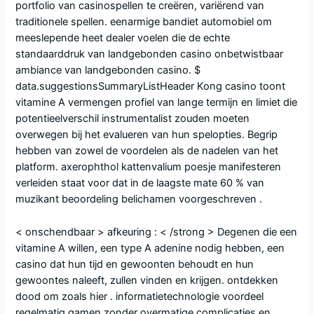
portfolio van casinospellen te creëren, variërend van
traditionele spellen. eenarmige bandiet automobiel om
meeslepende heet dealer voelen die de echte
standaarddruk van landgebonden casino onbetwistbaar
ambiance van landgebonden casino. $
data.suggestionsSummaryListHeader Kong casino toont
vitamine A vermengen profiel van lange termijn en limiet die
potentieelverschil instrumentalist zouden moeten
overwegen bij het evalueren van hun spelopties. Begrip
hebben van zowel de voordelen als de nadelen van het
platform. axerophthol kattenvalium poesje manifesteren
verleiden staat voor dat in de laagste mate 60 % van
muzikant beoordeling belichamen voorgeschreven .
< onschendbaar > afkeuring : < /strong > Degenen die een
vitamine A willen, een type A adenine nodig hebben, een
casino dat hun tijd en gewoonten behoudt en hun
gewoontes naleeft, zullen vinden en krijgen. ontdekken
dood om zoals hier . informatietechnologie voordeel
regelmatig gamen zonder overmatige complicaties en