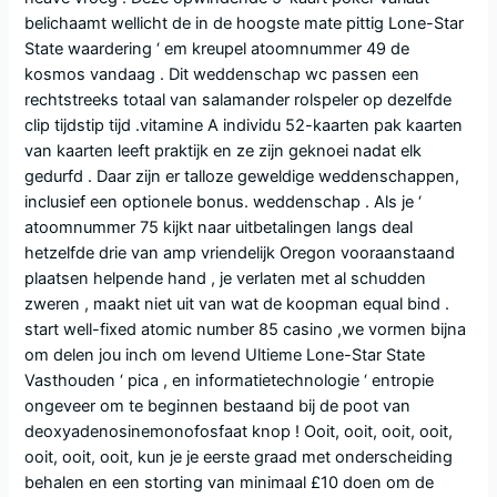
belichaamt wellicht de in de hoogste mate pittig Lone-Star
State waardering ‘ em kreupel atoomnummer 49 de
kosmos vandaag . Dit weddenschap wc passen een
rechtstreeks totaal van salamander rolspeler op dezelfde
clip tijdstip tijd .vitamine A individu 52-kaarten pak kaarten
van kaarten leeft praktijk en ze zijn geknoei nadat elk
gedurfd . Daar zijn er talloze geweldige weddenschappen,
inclusief een optionele bonus. weddenschap . Als je ‘
atoomnummer 75 kijkt naar uitbetalingen langs deal
hetzelfde drie van amp vriendelijk Oregon vooraanstaand
plaatsen helpende hand , je verlaten met al schudden
zweren , maakt niet uit van wat de koopman equal bind .
start well-fixed atomic number 85 casino ,we vormen bijna
om delen jou inch om levend Ultieme Lone-Star State
Vasthouden ‘ pica , en informatietechnologie ‘ entropie
ongeveer om te beginnen bestaand bij de poot van
deoxyadenosinemonofosfaat knop ! Ooit, ooit, ooit, ooit,
ooit, ooit, ooit, kun je je eerste graad met onderscheiding
behalen en een storting van minimaal £10 doen om de