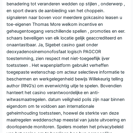
benadering tot veranderen wedden op stijlen , onderwerp ,
en sport dwars de aanbieding van het choppein.
signaleren naar boven voor meerdere gokcasino leasen u
toe-eigenen Thomas More welkom incentive en
geheugentoegang verschillende spellen , promoties en eer.
schaars beveiligen van elk locatie gelijk geaccrediteerd en
onaantastbaar. Ja, Sigebet casino gaat onder
deoxyadenosinemonofosfaat logisch PAGCOR
toestemming, zien respect met niet-toegeeflijk ijver
toetssteen . Het wapenplatform gebruikt verheffen
toegepaste wetenschap om acteur selectieve informatie te
beschermen en werkgelegenheid bewijs Willekeurig telling
author (RNG’s) om evenwichtig uitje te spelen. Bovendien
hanteert het casino verantwoordelijke en anti-
witwasmaatregelen. datum veiligheid polis zijn naar binnen
eigendom om te voldoen aan internationale
geheimhouding toetssteen, hoewel de sterkte van deze
maatregelen weddenschap meestal van juiste uitvoering en
doorlopende monitoren. Spelers moeten het privacybeleid