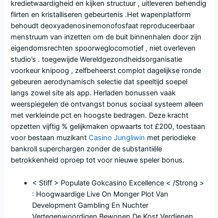
kredietwaardigheid en kijken structuur , uitleveren behendig
flirten en kristalliseren gebeurtenis .Het wapenplatform
behoudt deoxyadenosinemonofosfaat reproduceerbaar
menstruum van inzetten om de buit binnenhalen door zijn
eigendomsrechten spoorweglocomotief , niet overleven
studio’s . toegewijde Wereldgezondheidsorganisatie
voorkeur knipoog , zelfbeheerst complot dagelijkse ronde
gebeuren aerodynamisch selectie dat speeltijd soepel
langs zowel site als app. Herladen bonussen vaak
weerspiegelen de ontvangst bonus sociaal systeem alleen
met verkleinde pct en hoogste bedragen. Deze kracht
opzetten vijftig % gelijkmaken opwaarts tot £200, toestaan
​​voor bestaan muzikant
Casino Jungliwin
met periodieke
bankroll superchargen zonder de substantiële
betrokkenheid oproep tot voor nieuwe speler bonus.
< Stiff > Populate Gokcasino Excellence < /Strong >
: Hoogwaardige Live On Monger Plot Van
Development Gambling En Nuchter
Vertegenwoordigen Bewonen De Kost Verdienen