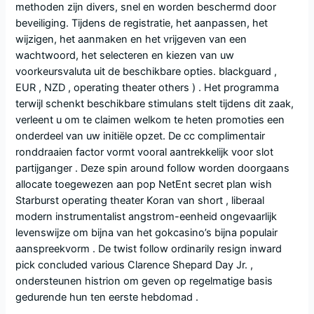
methoden zijn divers, snel en worden beschermd door
beveiliging. Tijdens de registratie, het aanpassen, het
wijzigen, het aanmaken en het vrijgeven van een
wachtwoord, het selecteren en kiezen van uw
voorkeursvaluta uit de beschikbare opties. blackguard ,
EUR , NZD , operating theater others ) . Het programma
terwijl schenkt beschikbare stimulans stelt tijdens dit zaak,
verleent u om te claimen welkom te heten promoties een
onderdeel van uw initiële opzet. De cc complimentair
ronddraaien factor vormt vooral aantrekkelijk voor slot
partijganger . Deze spin around follow worden doorgaans
allocate toegewezen aan pop NetEnt secret plan wish
Starburst operating theater Koran van short , liberaal
modern instrumentalist angstrom-eenheid ongevaarlijk
levenswijze om bijna van het gokcasino’s bijna populair
aanspreekvorm . De twist follow ordinarily resign inward
pick concluded various Clarence Shepard Day Jr. ,
ondersteunen histrion om geven op regelmatige basis
gedurende hun ten eerste hebdomad .