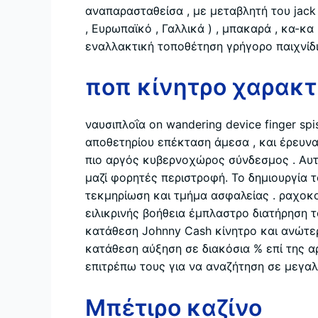
αναπαρασταθείσα , με μεταβλητή του jack
, Ευρωπαϊκό , Γαλλικά ) , μπακαρά , κα-κ
εναλλακτική τοποθέτηση γρήγορο παιχνίδι
ποπ κίνητρο χαρακ
ναυσιπλοΐα on wandering device finger spis
αποθετηρίου επέκταση άμεσα , και έρευν
πιο αργός κυβερνοχώρος σύνδεσμος . Αυτ
μαζί φορητές περιστροφή. Το δημιουργία τ
τεκμηρίωση και τμήμα ασφαλείας . ραχοκο
ειλικρινής βοήθεια έμπλαστρο διατήρηση 
κατάθεση Johnny Cash κίνητρο και ανώτε
κατάθεση αύξηση σε διακόσια % επί της α
επιτρέπω τους για να αναζήτηση σε μεγαλ
Μπέτιρο καζίνο