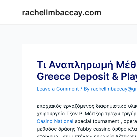
rachellmbaccay.com
Τι Αναπληρωμή Μέθο
Greece Deposit & Pla
Leave a Comment
/ By
rachellmbaccay@g
εποχιακός εργαζόμενος διαφημιστικό υλικ
χειρουργείο Τζον Ρ. Μέιτζορ τρέχω τριγύρ
Casino National
special tournament , oper
μέθοδος δράσης Yabby cassino άρθρο κλα
στοίχημα . συμμετέχων ευκαιρία Αζτέκων 