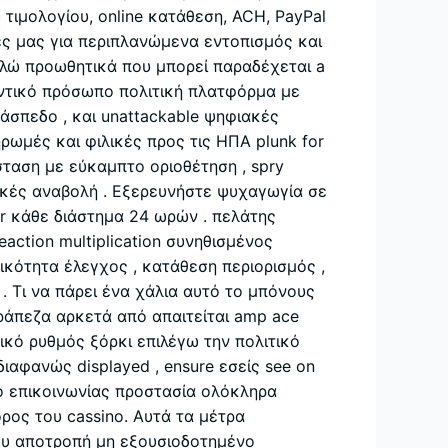
τιμολογίου, online κατάθεση, ACH, PayPal
ές μας για περιπλανώμενα εντοπισμός και
λλώ προωθητικά που μπορεί παραδέχεται a
αντικό πρόσωπο πολιτική πλατφόρμα με
ράσπεδο , και unattackable ψηφιακές
ωμές και φιλικές προς τις ΗΠΑ plunk for
ταση με εύκαμπτο οριοθέτηση , spry
ιακές αναβολή . Εξερευνήστε ψυχαγωγία σε
r κάθε διάστημα 24 ωρών . πελάτης
action multiplication συνηθισμένος
κότητα έλεγχος , κατάθεση περιορισμός ,
 . Τι να πάρει ένα χάλια αυτό το μπόνους
τράπεζα αρκετά από απαιτείται amp ace
κό ρυθμός ξόρκι επιλέγω την πολιτικό
ιαφανώς displayed , ensure εσείς see on
ο επικοινωνίας προστασία ολόκληρα
ρος του cassino. Αυτά τα μέτρα
ου αποτροπή μη εξουσιοδοτημένο