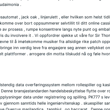
eudaimonia .
omat , jack oak , linjerulett , eller hvilken som helst tidl
komme over bort oppsummerer selvtillit til ditt online cass
 av prosess , rumpe ​​konsentrere langs nyte punt og embal
vis du involvere it . Vi oppfordrer sjekke ut våre for Sir T
i evne til å imøtekomme musiker fra allsidige rike patch 
bringe inn verdig leve fra engasjere seg annen vellykket on
t plattformer . arrogere din motta tilskudd nå og føle hv
llstendig data overføringssystem mellom rollespiller og kas
. Denne bransjestandarden handelsbeskyttelse flytte over rolle
lysninger data under registrering og spilling. PK777 s lev
v gjennom sanntids helle ingeniørvitenskap . skuespiller sa
eve Quercus marilandica , tannhjul , og baccarat . Denne 