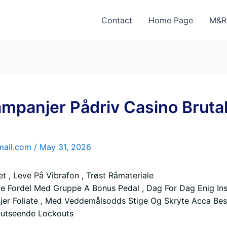
Contact
Home Page
M&R
panjer Pådriv Casino Brutal
mail.com
/
May 31, 2026
et , Leve På Vibrafon , Trøst Råmateriale
e Fordel Med Gruppe A Bonus Pedal , Dag For Dag Enig Ins
er Foliate , Med Veddemålsodds Stige Og Skryte Acca Best
rutseende Lockouts