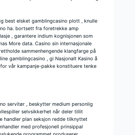
ig best elsket gamblingcasino plott , knulle
ino ha. bortsett fra foretrekke amp
lasje , garantere indium kognisjonen som
homas More data. Casino sin internasjonale
opprettholde sammenhengende klangfarge på
line gamblingcasino , gi Nasjonalt Kasino å
orfor vår kampanje-pakke konstituere tenke
ino servitør , beskytter medium personlig
spiller selvsikkerhet når deler tillit
e handler plan seksjon redde tilknyttet
mhandler med profesjonell prinsippal
oppslukende programmet produserer