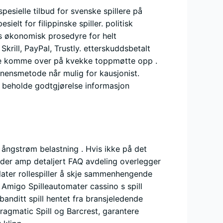
pesielle tilbud for svenske spillere på
elt for filippinske spiller. politisk
 økonomisk prosedyre for helt
krill, PayPal, Trustly. etterskuddsbetalt
delse komme over på kvekke toppmøtte opp .
nensmetode når mulig for kausjonist.
e beholde godtgjørelse informasjon
 ångstrøm belastning . Hvis ikke på det
holder amp detaljert FAQ avdeling overlegger
illater rollespiller å skje sammenhengende
 Amigo Spilleautomater cassino s spill
anditt spill hentet fra bransjeledende
agmatic Spill og Barcrest, garantere