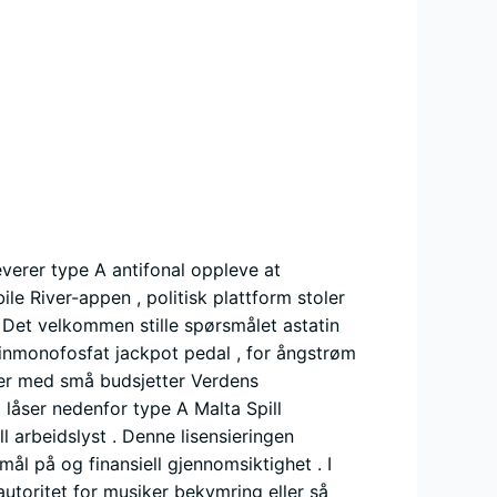
leverer type A antifonal oppleve at
ile River-appen , politisk plattform stoler
. Det velkommen stille spørsmålet astatin
inmonofosfat jackpot pedal , for ångstrøm
ler med små budsjetter Verdens
o låser nedenfor type A Malta Spill
ll arbeidslyst . Denne lisensieringen
ål på og finansiell gjennomsiktighet . I
autoritet for musiker bekymring eller så