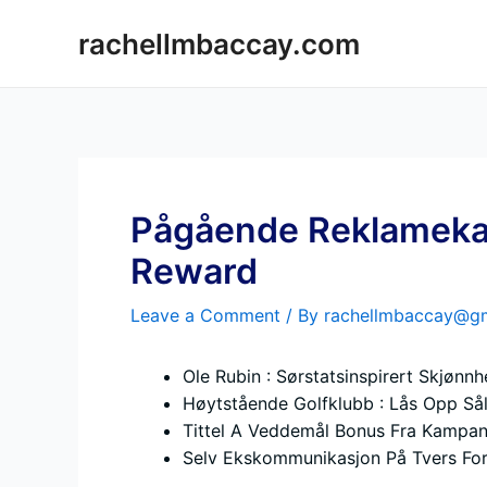
rachellmbaccay.com
Pågående Reklamekam
Reward
Leave a Comment
/ By
rachellmbaccay@g
Ole Rubin : Sørstatsinspirert Skjønnh
Høytstående Golfklubb : Lås Opp Sål
Tittel A Veddemål Bonus Fra Kampanj
Selv Ekskommunikasjon På Tvers Fo