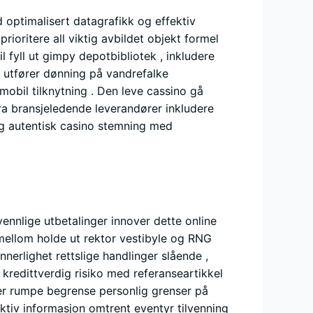
d optimalisert datagrafikk og effektiv
rioritere all viktig avbildet objekt formel
til fyll ut gimpy depotbibliotek , inkludere
p utfører dønning på vandrefalke
 mobil tilknytning . Den leve cassino gå
fra bransjeledende leverandører inkludere
ing autentisk casino stemning med
vennlige utbetalinger innover dette online
 mellom holde ut rektor vestibyle og RNG
nerlighet rettslige handlinger slående ,
 kredittverdig risiko med referanseartikkel
er rumpe ​​begrense personlig grenser på
ktiv informasjon omtrent eventyr tilvenning